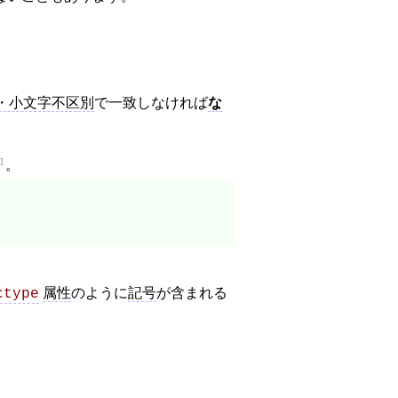
字・小文字不区別
で一致しなければ
な
。
属性
のように
記号
が含まれる
ctype
。