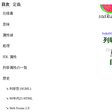
目次
定義
仕様書
意味
SuikaWi
属性値
列挙
処理
[7]
IDL 属性
en
列挙属性の一覧
歴史
列挙型 (SGML)
90年代の HTML
Web Forms 2.0