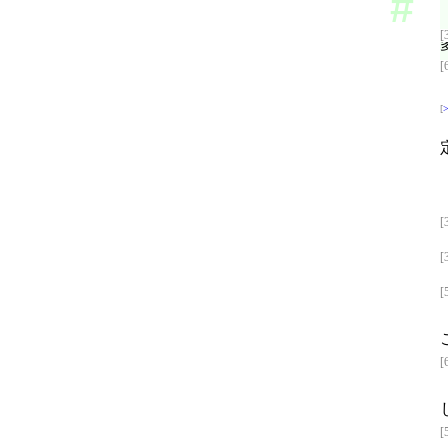
[
[
[
[
[
[
[