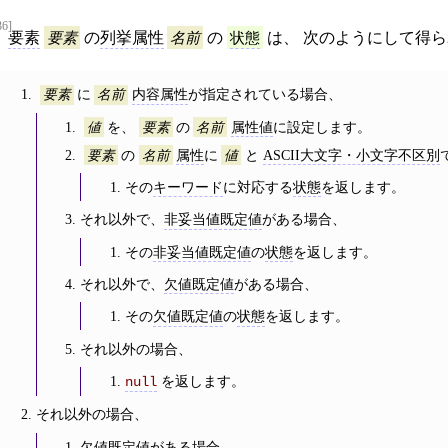
36]
要素
要素
の
列挙属性
名前
の
状態
は、 次のようにして得
に
内容属性
が指定されている場合、
要素
名前
を、
の
属性値
に設定します。
値
要素
名前
の
属性
に
と
ASCII大文字・小文字不区別
要素
名前
値
その
キーワード
に対応する
状態
を返します。
それ以外で、
非妥当値既定値
がある場合、
その
非妥当値既定値
の
状態
を返します。
それ以外で、
欠値既定値
がある場合、
その
欠値既定値
の
状態
を返します。
それ以外の場合、
を返します。
null
それ以外の場合、
欠値既定値
がある場合、