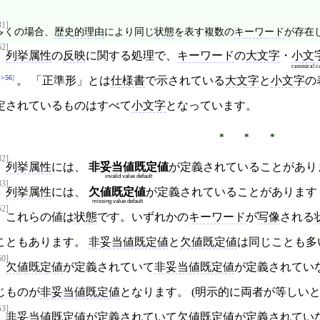
31]
多くの場合、
歴史的理由
により同じ
状態
を表す複数の
キーワード
が存在
62]
列挙属性
の
反映
に関する処理で、
キーワード
の
大文字
・
小文
canonical c
>>56
。 「正準形」とは
仕様書
で示されている
大文字
と
小文字
の
定されているものはすべて
小文字
となっています。
32]
列挙属性
には、
非妥当値既定値
が定義されていることがあり
invalid value default
33]
列挙属性
には、
欠値既定値
が定義されていることがあります
missing value default
52]
これらの値は
状態
です。いずれかの
キーワード
が
写像
される
こともあります。
非妥当値既定値
と
欠値既定値
は同じことも多
60]
欠値既定値
が定義されていて
非妥当値既定値
が定義されてい
じものが
非妥当値既定値
となります。 (明示的に両者が等しい
53]
非妥当値既定値
が定義されていて
欠値既定値
が定義されてい