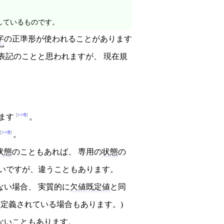
しているものです。
字
の正準形
が使われることがあります
ase
表記のことと思われますが、 現在規
>>9
ます
。
>>9
。
状態
のこともあれば、 専用の
状態
の
いですが、違うこともあります。
ない場合、 実質的に
欠値既定値
と同
と定義されている場合もあります。)
ないこともあります。