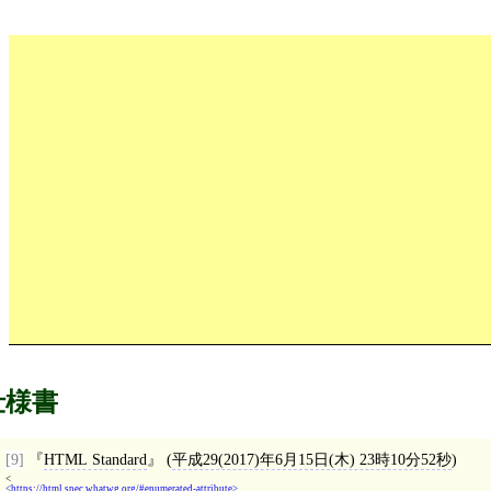
仕様書
[9]
HTML Standard
(
平成29(2017)年6月15日(木) 23時10分52秒
)
<
https://html.spec.whatwg.org/#enumerated-attribute