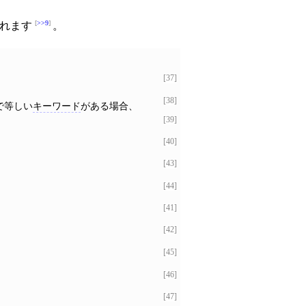
>>9
られます
。
[37]
[38]
で等しい
キーワード
がある場合、
[39]
[40]
[43]
[44]
[41]
[42]
[45]
[46]
[47]