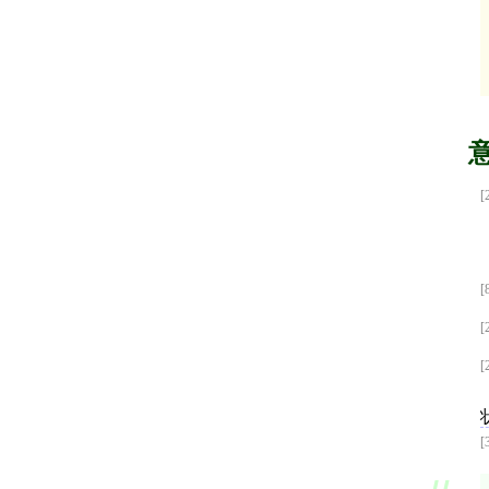
[
[
[
[
[