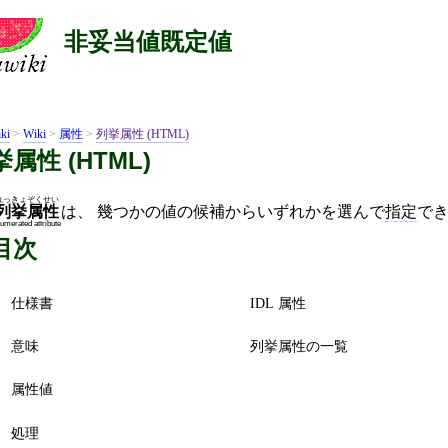
非妥当値既定値
ki
>
Wiki
>
属性
>
列挙属性 (HTML)
属性 (HTML)
れっきょぞくせい
は、 幾つかの値の候補からいずれかを選んで
指定
で
列挙属性
umerated attribute
目次
仕様書
IDL 属性
意味
列挙属性の一覧
属性値
処理