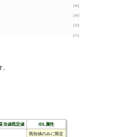
[48]
[49]
[50]
[51]
す。
妥当値既定値
IDL属性
既知値のみに限定