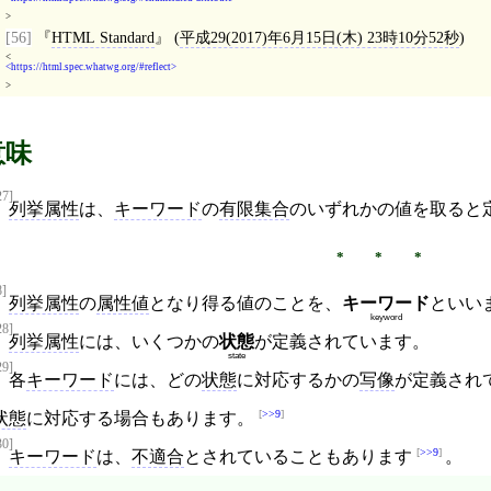
>
[56]
HTML Standard
(
平成29(2017)年6月15日(木) 23時10分52秒
)
<
https://html.spec.whatwg.org/#reflect
>
意味
27]
列挙属性
は、
キーワード
の
有限集合
のいずれかの値を取ると
8]
列挙属性
の
属性値
となり得る値のことを、
キーワード
といい
keyword
28]
列挙属性
には、いくつかの
状態
が定義されています。
state
29]
各
キーワード
には、どの
状態
に対応するかの
写像
が定義され
>>9
状態
に対応する場合もあります。
30]
>>9
キーワード
は、
不適合
とされていることもあります
。