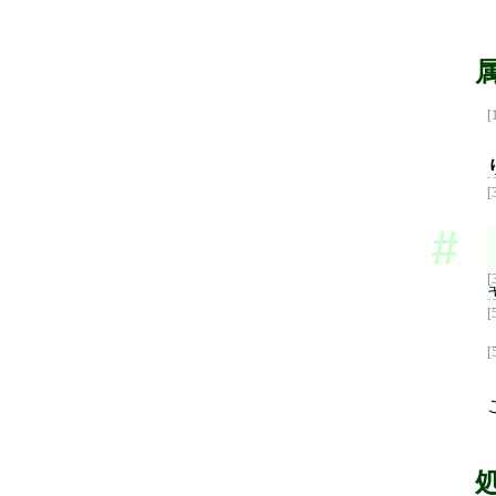
[
[
[
[
[