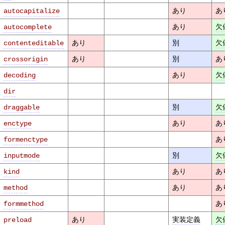
あり
あ
autocapitalize
あり
欠
autocomplete
あり
別
欠
contenteditable
あり
別
あ
crossorigin
あり
欠
decoding
dir
別
欠
draggable
あり
あ
enctype
あ
formenctype
別
欠
inputmode
あり
あ
kind
あり
あ
method
あ
formmethod
あり
実装定義
欠
preload