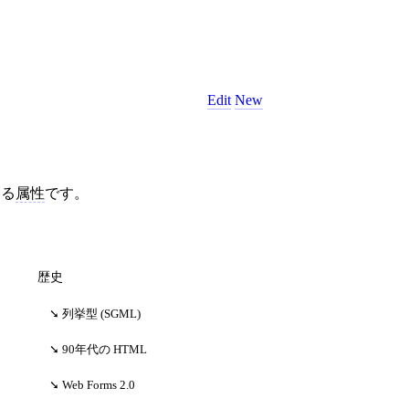
Edit
New
きる
属性
です。
歴史
列挙型 (SGML)
90年代の HTML
Web Forms 2.0