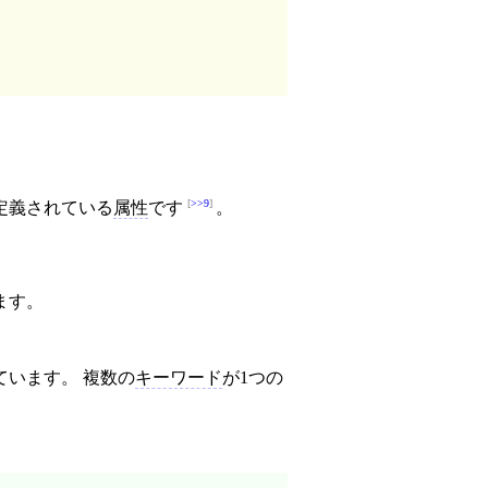
>>9
定義されている
属性
です
。
ます。
ています。 複数の
キーワード
が1つの