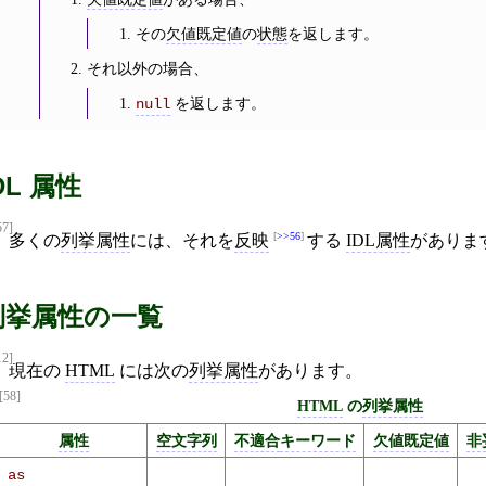
その
欠値既定値
の
状態
を返します。
それ以外の場合、
を返します。
null
DL 属性
57]
>>56
多くの
列挙属性
には、それを
反映
する
IDL属性
がありま
列挙属性の一覧
12]
現在の
HTML
には次の
列挙属性
があります。
[58]
HTML
の
列挙属性
属性
空文字列
不適合
キーワード
欠値既定値
非
as