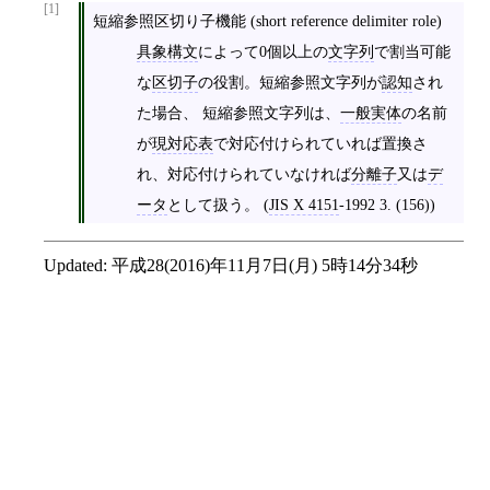
[1]
短縮参照区切り子機能 (short reference delimiter role)
具象構文
によって0個以上の
文字列
で割当可能
な
区切子
の役割。短縮参照文字列が
認知
され
た場合、 短縮参照文字列は、
一般実体
の名前
が
現対応表
で対応付けられていれば置換さ
れ、対応付けられていなければ
分離子
又は
デ
ータ
として扱う。 (
JIS X 4151
‐1992 3. (156))
Updated:
平成28(2016)年11月7日(月) 5時14分34秒