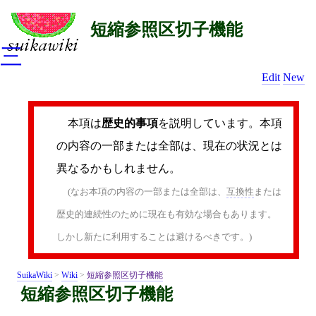
短縮参照区切子機能
三
Edit
New
本項は
歴史的事項
を説明しています。本項
の内容の一部または全部は、現在の状況とは
異なるかもしれません。
(なお本項の内容の一部または全部は、
互換性
または
歴史的連続性のために現在も有効な場合もあります。
しかし新たに利用することは避けるべきです。)
SuikaWiki
>
Wiki
>
短縮参照区切子機能
短縮参照区切子機能