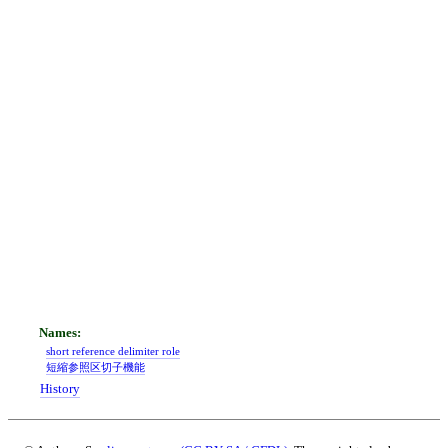
short reference delimiter role
短縮参照区切子機能
History