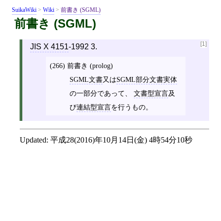
SuikaWiki
>
Wiki
>
前書き (SGML)
前書き (SGML)
[1]
JIS X 4151
-1992 3.
(266) 前書き (prolog)
SGML文書
又は
SGML部分文書実体
の一部分であって、
文書型宣言
及
び
連結型宣言
を行うもの。
Updated:
平成28(2016)年10月14日(金) 4時54分10秒