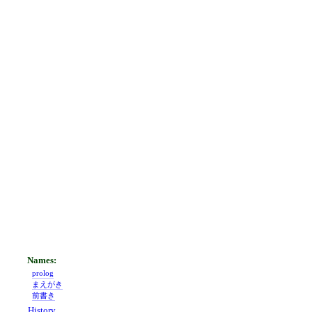
prolog
まえがき
前書き
History