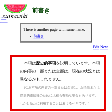
前書き
三
There is another page with same name:
前書き
Edit
New
本項は
歴史的事項
を説明しています。本項
の内容の一部または全部は、現在の状況とは
異なるかもしれません。
(なお本項の内容の一部または全部は、
互換性
または
歴史的連続性のために現在も有効な場合もあります。
しかし新たに利用することは避けるべきです。)