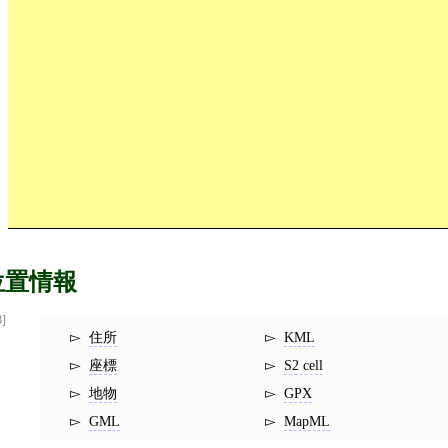
位置情報
8]
住所
KML
座標
S2 cell
地物
GPX
GML
MapML