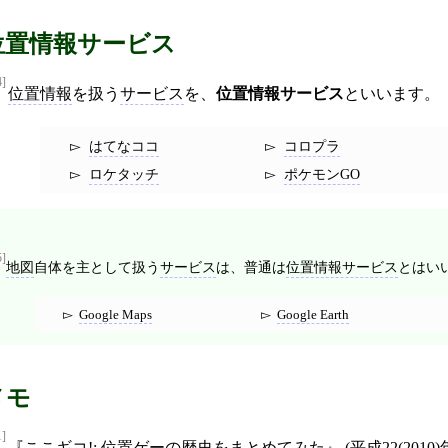
位置情報サービス
4]
位置情報
を扱う
サービス
を、
位置情報サービス
といいます。
はてなココ
コロプラ
ロケタッチ
ポケモンGO
5]
地図
自体を主として扱う
サービス
は、普通は
位置情報サービス
とはい
Google Maps
Google Earth
メモ
1]
ここギコ!: 位置ゲーの歴史をまとめてみた
(
平成22(2010