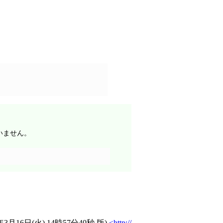
いません。
)年3月16日(火) 14時57分40秒
版)
http://