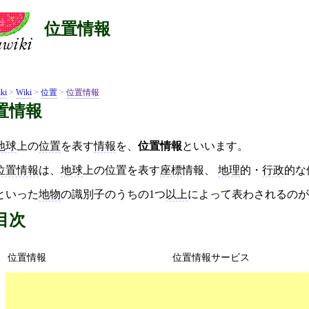
位置情報
ki
>
Wiki
>
位置
>
位置情報
置情報
地球
上の
位置
を表す
情報
を、
位置情報
といいます。
位置情報
は、
地球
上の位置を表す
座標
情報、
地理
的・
行政
的な
といった
地物
の識別子のうちの1つ
以上
によって表わされるのが
目次
位置情報
位置情報サービス