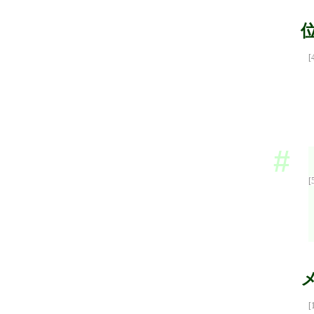
[
[
[