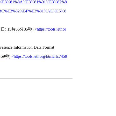
%AB%E3%81%8A%E3%81%91%E3%82%8
BC%E3%82%BF%E3%81%AE%E5%8
(日) 15時56分35秒
)
https://tools.ietf.or
Presence Information Data Format
分59秒
)
https://tools.ietf.org/html/rfc7459