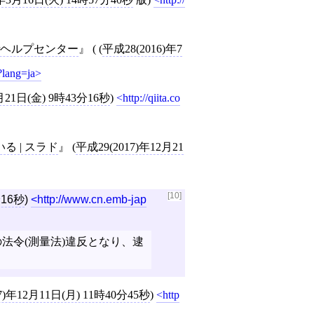
erヘルプセンター
( (
平成28(2016)年7
3?lang=ja
月21日(金) 9時43分16秒
)
http://qiita.co
 | スラド
(
平成29(2017)年12月21
[10]
分16秒
)
http://www.cn.emb-jap
法令(測量法)違反となり、逮
7)年12月11日(月) 11時40分45秒
)
http