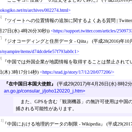
okogiko.net/m/archives/002274.html
6]
ツイートへの位置情報の追加に関するよくある質問 | Twitt
月27日(水) 4時26分30秒
))
https://support.twitter.com/articles/25097
7]
ジオコーディングと住所データ - Qiita
(
平成28(2016)年10
/nyampire/items/d74dcde6e57f793ab0c1
9]
中国では外国企業が地図情報を取得することは禁止されている
日(木) 3時17分14秒
)
https://srad.jp/story/17/12/20/077206/
在中国日本国大使館
(
平成29(2017)年4月26日(水) 8時2
an.go.jp/consular_j/joho120220_j.htm
また、GPSを含む「観測機器」の無許可使用は中国の
捕される可能性があります。
11]
中国における地理的データの制限 - Wikipedia
(
平成29(201