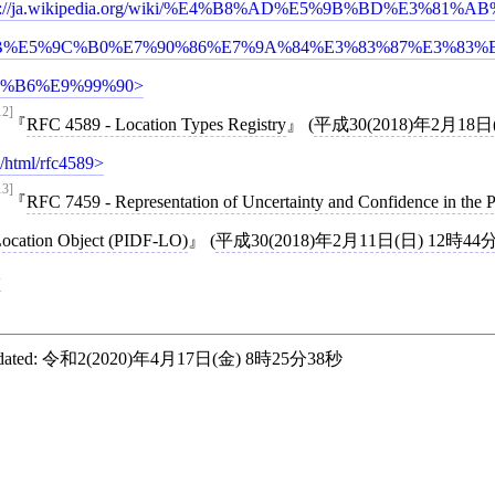
s://ja.wikipedia.org/wiki/%E4%B8%AD%E5%9B%BD%E3%81
B%E5%9C%B0%E7%90%86%E7%9A%84%E3%83%87%E3%83%
8%B6%E9%99%90
12]
RFC 4589 - Location Types Registry
(
平成30(2018)年2月18日
/html/rfc4589
13]
RFC 7459 - Representation of Uncertainty and Confidence in the 
ocation Object (PIDF-LO)
(
平成30(2018)年2月11日(日) 12時44
ated:
令和2(2020)年4月17日(金) 8時25分38秒