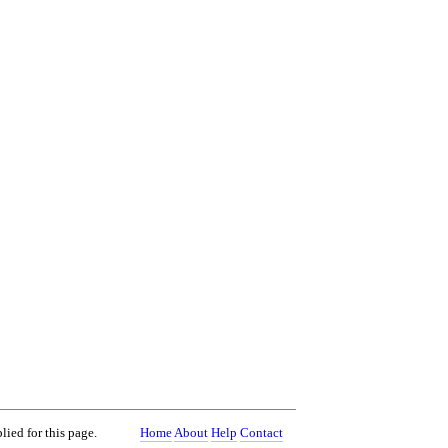
lied for this page.
Home
About
Help
Contact