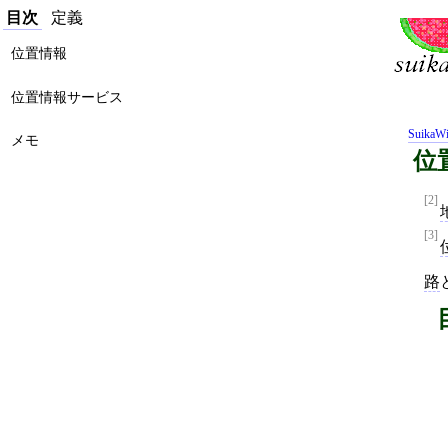
目次
定義
位置情報
位置情報サービス
SuikaWi
メモ
位
[2]
[3]
路