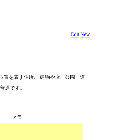
Edit
New
位置を表す
住所
、
建物
や
店
、
公園
、
道
普通です。
メモ