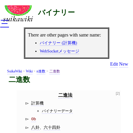
バイナリー
三
There are other pages with same name:
バイナリー (計算機)
WebSocketメッセージ
Edit
New
SuikaWiki
>
Wiki
>
n進数
>
二進数
二進数
[2]
二進法
計算機
バイナリーデータ
0b
八卦
、
六十四卦