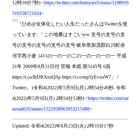
12時18分7秒
)
https://twitter.com/funnyara5/status/1198916
516558721024
[10]
ひめ@女体化したい人生だったさんはTwitterを使
っています: 「この地番はすごいww 支号の支号の支
号の支号の支号の支号の支号 岐阜県加茂郡白川町赤
河字西小倉 1411の一の一の二の一の一の一の一 平成
21年 2009年8月31日付 官報 本紙 第5145号 6頁
https://t.co/lbDRXeuQSp https://t.co/mp5yEvxuW7」 /
Twitter
(
令和4(2022)年5月9日(月) 2時54分49秒
,
令和
4(2022)年5月9日(月) 2時54分53秒
)
https://twitter.com/sar
asvati635/status/1522938063953215488
Updated:
令和4(2022)年8月23日(火) 2時35分17秒