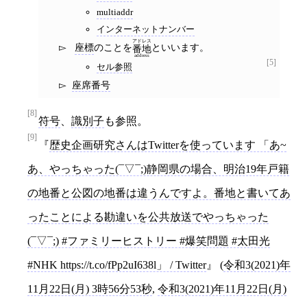
multiaddr
インターネットナンバー
アドレス
座標
のことを
といいます。
番地
address
[5]
セル参照
座席番号
[8]
符号
、
識別子
も参照。
[9]
歴史企画研究さんはTwitterを使っています 「あ~
あ、やっちゃった(¯▽¯;)静岡県の場合、明治19年戸籍
の地番と公図の地番は違うんですよ。番地と書いてあ
ったことによる勘違いを公共放送でやっちゃった
(¯▽¯;) #ファミリーヒストリー #爆笑問題 #太田光
#NHK https://t.co/fPp2uI638l」 / Twitter
(
令和3(2021)年
11月22日(月) 3時56分53秒
,
令和3(2021)年11月22日(月)