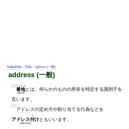
SuikaWiki
>
Wiki
>
address (一般)
address (一般)
[1]
アドレス
とは、何らかのものの
所在
を特定する
識別子
を
番地
address
言います。
[7]
アドレス
の定め方や割り当てる行為などを
づ
アドレス
付
け
ともいいます。
addressing