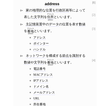
[6]
address
家
の
地理的
な
位置
を
行政区画
等によって
[2]
アドレス
表した
文字列
を
といいます。
住所
address
主記憶装置
中の
データ
の位置を表す
数値
[3]
アドレス
を
といいます。
番地
address
アドレス
ポインター
ハンドル
ネットワーク
を構成する
節点
を
識別
する
[4]
アドレス
数値
や
文字列
を
といいます。
番地
address
電話番号
MACアドレス
IPアドレス
ドメイン名
メールアドレス
URL
所在番地