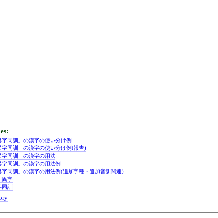
異字同訓」の漢字の使い分け例
異字同訓」の漢字の使い分け例(報告)
異字同訓」の漢字の用法
異字同訓」の漢字の用法例
異字同訓」の漢字の用法例(追加字種・追加音訓関連)
訓異字
字同訓
ory