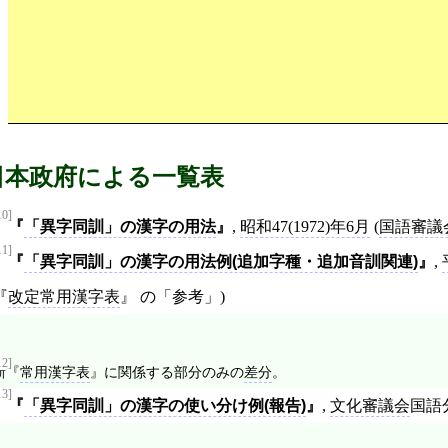
日本政府による一覧表
10]
「異字同訓」の漢字の用法
,
昭和47(1972)年6月
(
国語審議
11]
「異字同訓」の漢字の用法例(追加字種・追加音訓関連)
,
改定常用漢字表
の「参考」)
12]
新
常用漢字表
に関係する部分のみの
差分
。
13]
「異字同訓」の漢字の使い分け例(報告)
,
文化審議会
国語