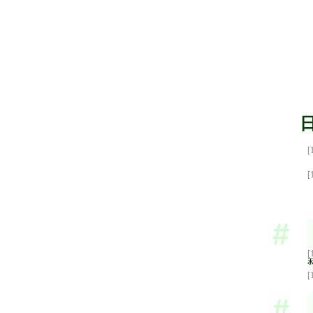
[
[
[
[