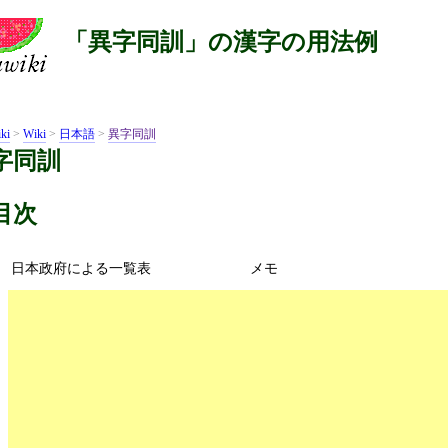
「異字同訓」の漢字の用法例
ki
>
Wiki
>
日本語
>
異字同訓
字同訓
目次
日本政府による一覧表
メモ