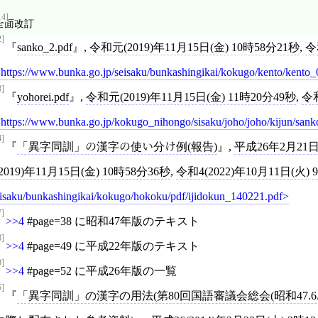
14]
全面改訂
2]
sanko_2.pdf
,
令和元(2019)年11月15日(金) 10時58分21秒
,
令
https://www.bunka.go.jp/seisaku/bunkashingikai/kokugo/kento/kento_
3]
yohorei.pdf
,
令和元(2019)年11月15日(金) 11時20分49秒
,
令和
https://www.bunka.go.jp/kokugo_nihongo/sisaku/joho/joho/kijun/sanko
4]
「異字同訓」の漢字の使い分け例(報告)
,
平成26年2月21
(2019)年11月15日(金) 10時58分36秒
,
令和4(2022)年10月11日(火) 
isaku/bunkashingikai/kokugo/hokoku/pdf/ijidokun_140221.pdf
7]
>>4
#page=38 に昭和47年版のテキスト
8]
>>4
#page=49 に平成22年版のテキスト
9]
>>4
#page=52 に平成26年版の一覧
5]
「異字同訓」の漢字の用法(第80回国語審議会総会(昭和47.