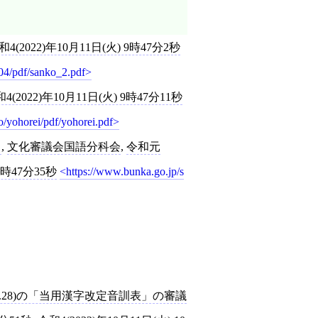
和4(2022)年10月11日(火) 9時47分2秒
04/pdf/sanko_2.pdf
4(2022)年10月11日(火) 9時47分11秒
/yohorei/pdf/yohorei.pdf
日
,
文化審議会国語分科会
,
令和元
9時47分35秒
https://www.bunka.go.jp/s
6.28)の「当用漢字改定音訓表」の審議