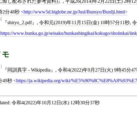
に際し配布された参考資料)
,
平成26(2014)年2月22日(土) 2時1
時2分48秒
http://www5d.biglobe.ne.jp/Jusl/Bunsyo/BunIji.html
6]
shiryo_2.pdf
,
令和元(2019)年11月15日(金) 10時57分11秒
,
令
https://www.bunka.go.jp/seisaku/bunkashingikai/kokugo/shoiinkai/iink
メモ
1]
同訓異字 - Wikipedia
,
令和4(2022)年9月27日(火) 9時45分4
分49秒
https://ja.wikipedia.org/wiki/%E5%90%8C%E8%A8%9
ated:
令和4(2022)年10月12日(水) 12時30分37秒