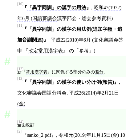
[10]
「異字同訓」の漢字の用法
,
昭和47(1972)
年6月
(
国語審議会
漢字部会・総会参考資料)
[11]
「異字同訓」の漢字の用法例(追加字種・追
加音訓関連)
,
平成22(2010)年6月
(
文化審議会
答
申
改定常用漢字表
の「参考」)
[12]
新
常用漢字表
に関係する部分のみの
差分
。
[13]
「異字同訓」の漢字の使い分け例(報告)
,
文化審議会
国語分科会,
平成26(2014)年2月21日
(金)
[14]
全面改訂
[2]
sanko_2.pdf
,
令和元(2019)年11月15日(金) 10