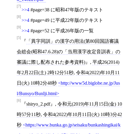
[7]
>>4
#page=38 に昭和47年版のテキスト
[8]
>>4
#page=49 に平成22年版のテキスト
[9]
>>4
#page=52 に平成26年版の一覧
[5]
「異字同訓」の漢字の用法(第80回国語審議
会総会(昭和47.6.28)の「当用漢字改定音訓表」の
審議に際し配布された参考資料)
,
平成26(2014)
年2月22日(土) 2時12分51秒
,
令和4(2022)年10月11
日(火) 10時2分48秒
http://www5d.biglobe.ne.jp/Jus
l/Bunsyo/BunIji.html
[6]
shiryo_2.pdf
,
令和元(2019)年11月15日(金) 10
時57分11秒
,
令和4(2022)年10月11日(火) 10時3分42
秒
https://www.bunka.go.jp/seisaku/bunkashingikai/k