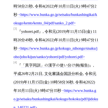
時58分21秒
,
令和4(2022)年10月11日(火) 9時47分2
秒
https://www.bunka.go.jp/seisaku/bunkashingikai/k
okugo/kento/kento_04/pdf/sanko_2.pdf
[3]
yohorei.pdf
,
令和元(2019)年11月15日(金) 11
時20分49秒
,
令和4(2022)年10月11日(火) 9時47分11
秒
https://www.bunka.go.jp/kokugo_nihongo/sisaku/j
oho/joho/kijun/sanko/yohorei/pdf/yohorei.pdf
[4]
「異字同訓」の漢字の使い分け例(報告)
,
平成26年2月21日
,
文化審議会国語分科会
,
令和元
(2019)年11月15日(金) 10時58分36秒
,
令和4(2022)
年10月11日(火) 9時47分35秒
https://www.bunka.g
o.jp/seisaku/bunkashingikai/kokugo/hokoku/pdf/ijidoku
n_140221.pdf