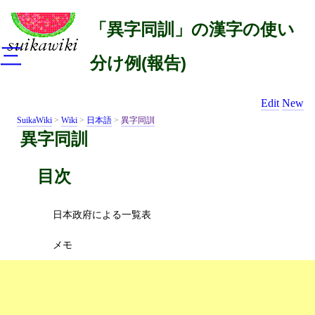
「異字同訓」の漢字の使い
三
分け例(報告)
Edit
New
SuikaWiki
>
Wiki
>
日本語
>
異字同訓
異字同訓
目次
日本政府による一覧表
メモ