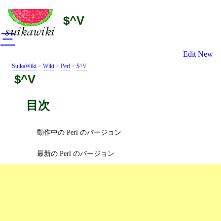
$^V
三
Edit
New
SuikaWiki
>
Wiki
>
Perl
>
$^V
$^V
目次
動作中の Perl のバージョン
最新の Perl のバージョン