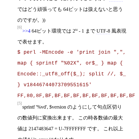
ではどう頑張っても 64ビットは扱えないと思う
のですが。))
[6]
>>4
64ビット環境では 2
- 1 まで
UTF-8
風表現
64
で表せます。
$ perl -MEncode -e 'print join ",", 
map { sprintf "%02X", or$_ } map { 
Encode::_utf8_off($_); split //, $_ 
} v18446744073709551615'

FF,80,8F,BF,BF,BF,BF,BF,BF,BF,BF,BF,BF
[5]
sprintf '%vd', $version のようにして句点区切り
の数値列に変換出来ます。 この時各数値の最大
値は 2147483647 = U-7FFFFFFF です。 これ以上