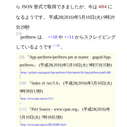
ら
JSON
形式で取得できましたが、今は
に
404
なるようです。
平成28(2016)年5月10日(火) 9時29
分29秒
[12]
perlbrew
は、
>>10
や
>>11
から
スクレイピング
>>9
しているようです
。
[9]
App-perlbrew/perlbrew.pm at master · gugod/App-
perlbrew
(
平成28(2016)年5月10日(火) 9時37分35秒
)
<
https://github.com/gugod/App-perlbrew/blob/master/lib/App/perlbrew.pm#L688
>
[10]
Index of /src/5.0
(
平成28(2016)年5月10日(火)
9時38分13秒
)
<
http://www.cpan.org/src/5.0/
>
[11]
Perl Source - www.cpan.org
(
平成28(2016)年
5月10日(火) 7時18分2秒
)
<
http://www.cpan.org/src/README.html