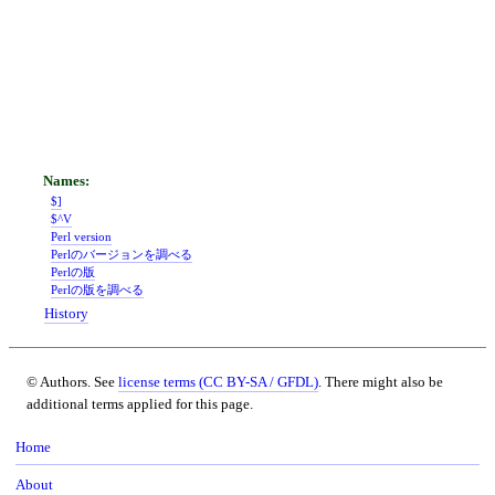
$]
$^V
Perl version
Perlのバージョンを調べる
Perlの版
Perlの版を調べる
History
© Authors. See
license terms (CC BY-SA / GFDL)
. There might also be
additional terms applied for this page.
Home
About