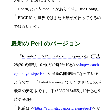
の値だと error になります。
Config という module があります。 use Config。
[1]
EBCDIC
な世界ではまた上限が変わってくるの
ではないかな。
最新の Perl のバージョン
[8]
Ricardo SIGNES / perl - search.cpan.org
(
平成
28(2016)年5月10日(火) 9時7分10秒
)
<
http://search.
cpan.org/dist/perl/
>
が最新の
開発版
になっている
ようです。 「Latest Release」でリンクされるのが
最新の
安定版
です。
平成28(2016)年5月10日(火) 9
時31分2秒
[7]
以前は
<
https://api.metacpan.org/release/perl
>
か