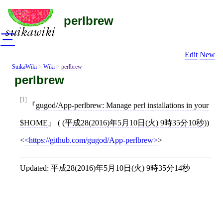
perlbrew
三
Edit
New
SuikaWiki
>
Wiki
>
perlbrew
perlbrew
[1]
gugod/App-perlbrew: Manage perl installations in your
$HOME
( (
平成28(2016)年5月10日(火) 9時35分10秒
))
<
https://github.com/gugod/App-perlbrew
>
Updated:
平成28(2016)年5月10日(火) 9時35分14秒