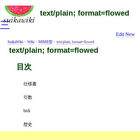
text/plain; format=flowed
三
Edit
New
SuikaWiki
>
Wiki
>
MIME型
>
text/plain; format=flowed
text/plain; format=flowed
目次
仕様書
引数
bidi
歴史