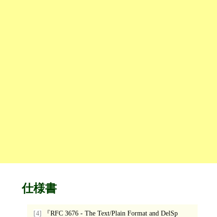
仕様書
[4]
RFC 3676 - The Text/Plain Format and DelSp