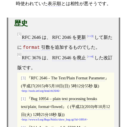
時使われていた
表示順
とは相性が悪そうです。
歴史
[5]
>>3
RFC 2646
は、
RFC 2046
を
更新
して新た
に
引数
を追加するものでした。
format
[6]
>>4
RFC 3676
は、
RFC 2646
を
廃止
した改訂
版です。
[3]
RFC 2646 - The Text/Plain Format Parameter
(
平成27(2015)年5月10日(日) 5時12分55秒
版)
http://tools.ietf.org/html/rfc2646
[1]
Bug 10954 – plain text processing breaks
text/plain; format=flowed
( (
平成22(2010)年10月12
日(火) 12時21分18秒
版))
http://www.w3.org/Bugs/Public/show_bug.cgi?id=10954