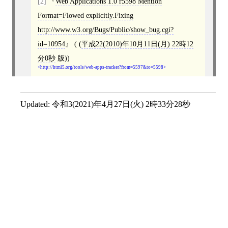
[2]
Web Applications 1.0 r5598 Mention
Format=Flowed explicitly.Fixing
http://www.w3.org/Bugs/Public/show_bug.cgi?
id=10954
( (
平成22(2010)年10月11日(月) 22時12
分0秒
版))
http://html5.org/tools/web-apps-tracker?from=5597&to=5598
Updated:
令和3(2021)年4月27日(火) 2時33分28秒