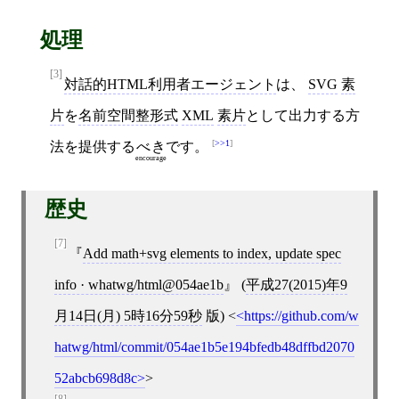
処理
[3]
対話的HTML利用者エージェント
は、
SVG
素
片
を
名前空間整形式
XML
素片
として出力する方
>>1
法を提供する
べき
です。
encourage
歴史
[7]
Add math+svg elements to index, update spec
info · whatwg/html@054ae1b
(
平成27(2015)年9
月14日(月) 5時16分59秒
版)
<
https://github.com/w
hatwg/html/commit/054ae1b5e194bfedb48dffbd2070
52abcb698d8c
>