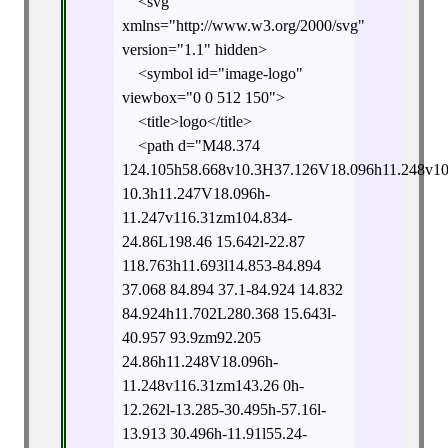
<svg
xmlns="http://www.w3.org/2000/svg"
version="1.1" hidden>
<symbol id="image-logo"
viewbox="0 0 512 150">
<title>logo</title>
<path d="M48.374
124.105h58.668v10.3H37.126V18.096h11.248v1
10.3h11.247V18.096h-
11.247v116.31zm104.834-
24.86L198.46 15.642l-22.87
118.763h11.693l14.853-84.894
37.068 84.894 37.1-84.924 14.832
84.924h11.702L280.368 15.643l-
40.957 93.9zm92.205
24.86h11.248V18.096h-
11.248v116.31zm143.26 0h-
12.262l-13.285-30.495h-57.16l-
13.913 30.496h-11.91l55.24-