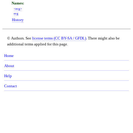
<svg>
svg
History
© Authors. See
license terms (CC BY-SA / GFDL)
. There might also be
additional terms applied for this page.
Home
About
Help
Contact