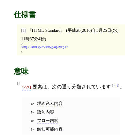
仕様書
[1]
HTML Standard
(
平成28(2016)年5月25日(水)
11時37分4秒
)
<
https://html.spec.whatwg.org/#svg-0
>
意味
[2]
>>1
要素
は、次の通り分類されています
。
svg
埋め込み内容
語句内容
フロー内容
触知可能内容