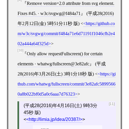
[8]
Remove version=2.0 attribute from svg element.
Fixes #45. · w3c/svgwg@f484a71
(
平成28(2016)
年2月12日(金) 5時51分11秒
版)
<
https://github.co
m/w3c/svgwg/commit/f484a71e6d71191f1046cfb2e4
02a444a64f325d
>
[10]
Only allow requestFullscreen() for certain
elements · whatwg/fullscreen@3e82afc
(
平成
28(2016)年3月26日(土) 3時1分18秒
版)
<
https://gi
thub.com/whatwg/fullscreen/commit/3e82afc5899566
0a8b022bf0d5a0c6aaa7d76323
>
[11]
(
平成28(2016)年4月16日(土) 9時3分
45秒
版)
<
http://limia.jp/idea/20387/
>