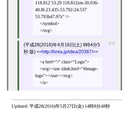
118.812 53.29 118.812zm-30.036-
40.8l-23.435-53.792-24.537
53.793h47.97z" />
</symbol>
</svg>
[12]
(
平成28(2016)年4月16日(土) 9時4分5
秒
版)
<
http://limia.jp/idea/20387/
>
<a href="/" class="Logo">
<svg><use xlink:href="#image-
logo"></use></svg>
</a>
Updated:
平成28(2016)年5月27日(金) 14時8分48秒