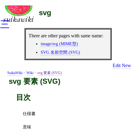
svg
三
There are other pages with same name:
image/svg (MIME型)
SVG 名前空間 (SVG)
Edit
New
SuikaWiki
>
Wiki
>
svg 要素 (SVG)
svg 要素 (SVG)
目次
仕様書
意味