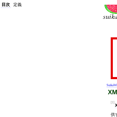
目次
定義
SuikaWi
X
[1]
供