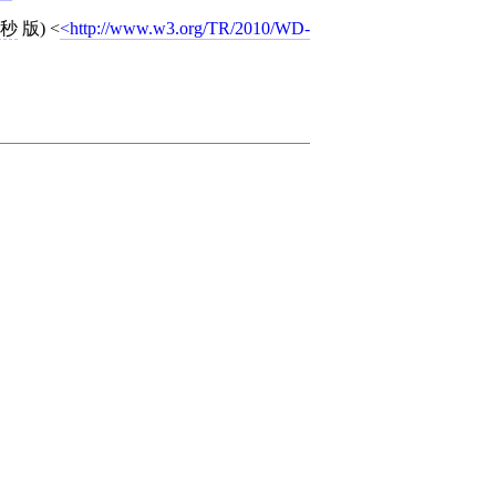
6秒
版)
<
http://www.w3.org/TR/2010/WD-