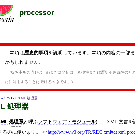
processor
本項は
歴史的事項
を説明しています。本項の内容の一部ま
かもしれません。
(なお本項の内容の一部または全部は、
互換性
または歴史的連続性のた
たに利用することは避けるべきです。)
ki
>
Wiki
>
XML 処理器
ML 処理器
XML
処理系
と呼ぶ
ソフトウェア・モジュール
は、 XML 文書を
processor
するのに使います。
<
http://www.w3.org/TR/REC-xml#dt-xml-pro