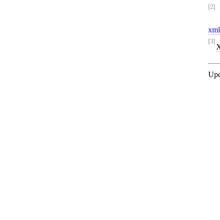
[2]
xml
[3]
Upd