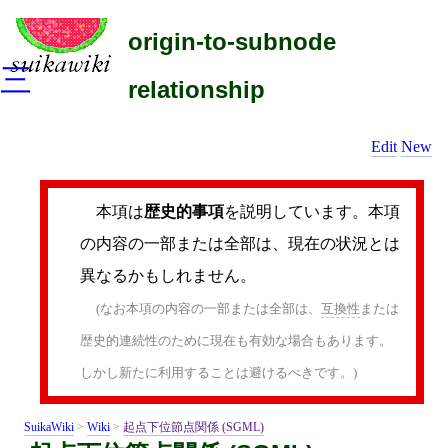
origin-to-subnode
三
relationship
Edit
New
本項は
歴史的事項
を説明しています。本項
の内容の一部または全部は、現在の状況とは
異なるかもしれません。
(なお本項の内容の一部または全部は、
互換性
または
歴史的連続性のために現在も有効な場合もあります。
しかし新たに利用することは避けるべきです。)
SuikaWiki
>
Wiki
>
起点下位節点関係 (SGML)