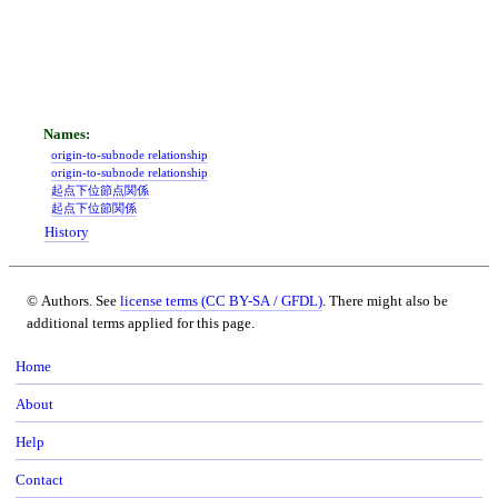
origin-to-subnode relationship
origin‐to‐subnode relationship
起点下位節点関係
起点下位節関係
History
© Authors. See
license terms (CC BY-SA / GFDL)
. There might also be
additional terms applied for this page.
Home
About
Help
Contact