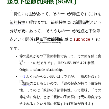
起点下位節点関係 (SGML)
[3]
特性
には型があって、その一つが
節点
です (これを
節的特性
と呼びます)。 節的特性には
節関係型
という
分類が更にあって、 そのうちの一つが
起点
と
下位節
点
という関係 (
起点下位節関係
, 単に
とも)
subnode
origin‐to‐subnode relationship
です。
節
の
起点
がもつ
下位節
特性であって、その
節
を値に含
[1]
む・・・のだそうです。
JISX4153
:1998 4.21 参照。
Origin‐to‐subnode relationship。
>>1
よくわからない言い回しですが、「節の起点」と
[2]
は
親節
のことらしいので、「節の起点が持つ下位節特
性」ってのは「親節の子節群特性」って意味、「その
節を値に含む」とは「親節の子節群には元の節自身も
含まれる」という風に解釈すれば意味が通ります。