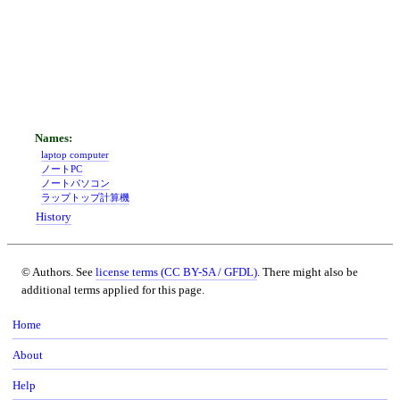
laptop computer
ノートPC
ノートパソコン
ラップトップ計算機
History
© Authors. See
license terms (CC BY-SA / GFDL)
. There might also be
additional terms applied for this page.
Home
About
Help