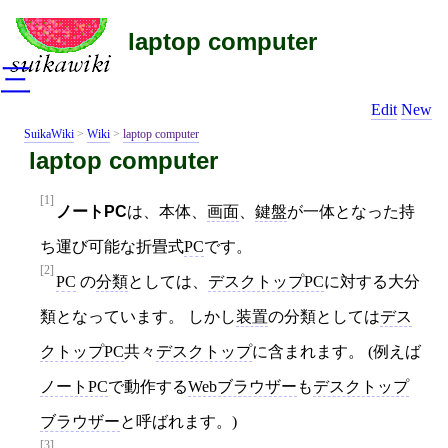
laptop computer
三
Edit
New
SuikaWiki
>
Wiki
>
laptop computer
laptop computer
[1]
ノートPC
は、本体、
画面
、
鍵盤
が一体となった持
ち運び可能な折畳式
PC
です。
[2]
PC
の
分類
としては、
デスクトップPC
に対する大分
類となっています。 しかし
装置
の分類としては
デス
クトップPC
共々
デスクトップ
に含まれます。 (例えば
ノートPC
で動作する
Webブラウザー
も
デスクトップ
ブラウザー
と呼ばれます。)
[3]