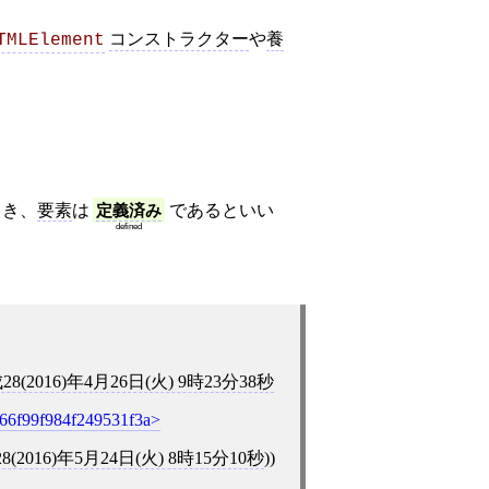
コンストラクター
や
養
TMLElement
き、
要素
は
定義済み
であるといい
defined
28(2016)年4月26日(火) 9時23分38秒
766f99f984f249531f3a
8(2016)年5月24日(火) 8時15分10秒
))