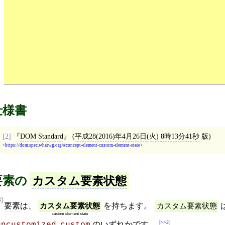
仕様書
[2]
DOM Standard
(
平成28(2016)年4月26日(火) 8時13分41秒
版)
https://dom.spec.whatwg.org/#concept-element-custom-element-state
要素の
カスタム要素状態
3]
要素
は、
カスタム要素状態
を持ちます。
カスタム要素状態
custom element state
>>2
,
のいずれかです。