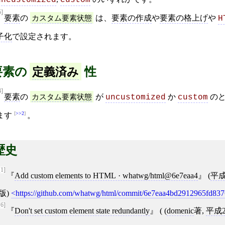
uncustomized
custom
5]
要素
の
カスタム要素状態
は、
要素の作成
や
要素の格上げ
や
H
子化
で設定されます。
要素の
性
定義済み
4]
要素
の
カスタム要素状態
が
か
のと
uncustomized
custom
>>2
ます
。
歴史
[1]
Add custom elements to HTML · whatwg/html@6e7eaa4
(
平成
版)
https://github.com/whatwg/html/commit/6e7eaa4bd2912965fd83
[6]
Don't set custom element state redundantly
( (
domenic
著,
平成2