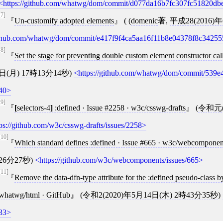
https://github.com/whatwg/dom/commit/d077da16b7fc307fc51820db
[7]
Un-customify adopted elements
( (
domenic
著,
平成28(2016)
hub.com/whatwg/dom/commit/e417f9f4ca5aa16f11b8e04378f8c34255
[8]
Set the stage for preventing double custom element constructor cal
日(月) 17時13分14秒
)
https://github.com/whatwg/dom/commit/539
40
[9]
[
selectors-4
]
:defined · Issue #2258 · w3c/csswg-drafts
(
令和元(
ps://github.com/w3c/csswg-drafts/issues/2258
[10]
Which standard defines :defined · Issue #665 · w3c/webcomponen
26分27秒
)
https://github.com/w3c/webcomponents/issues/665
[11]
Remove the data-dfn-type attribute for the :defined pseudo-class b
whatwg/html · GitHub
(
令和2(2020)年5月14日(木) 2時43分35秒
)
33