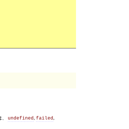
は、
,
,
undefined
failed