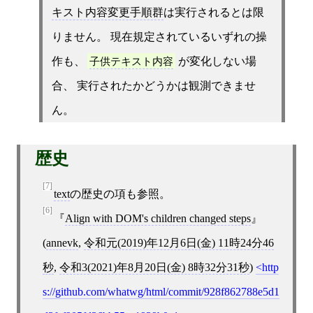
キスト内容変更手順群
は実行されるとは限
りません。 現在規定されているいずれの操
作も、
子供テキスト内容
が変化しない場
合、 実行されたかどうかは観測できませ
ん。
歴史
[7]
text
の歴史の項も参照。
[6]
Align with DOM's children changed steps
(
annevk
,
令和元(2019)年12月6日(金) 11時24分46
秒
,
令和3(2021)年8月20日(金) 8時32分31秒
)
http
s://github.com/whatwg/html/commit/928f862788e5d1