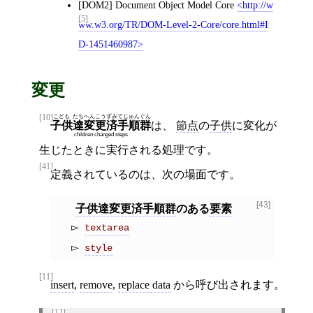
[DOM2]
Document Object Model Core
http://w
[5]
ww.w3.org/TR/DOM-Level-2-Core/core.html#I
D-1451460987
変更
[10]
こども
たち
へんこう
ずみ
てじゅん
ぐん
子供
達
変更
済
手順
群
は、
節点
の
子供
に変化が
children changed steps
生じたときに実行される処理です。
[41]
定義されているのは、次の場面です。
[43]
子供達変更済手順群
のある
要素
textarea
style
[11]
insert
,
remove
,
replace data
から呼び出されます。
[12]