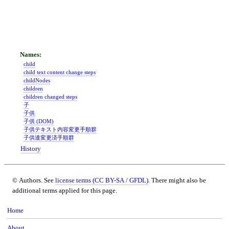
child
child text content change steps
childNodes
children
children changed steps
子
子供
子供 (DOM)
子供テキスト内容変更手順群
子供達変更済手順群
History
© Authors. See
license terms (CC BY-SA / GFDL)
. There might also be
additional terms applied for this page.
Home
About