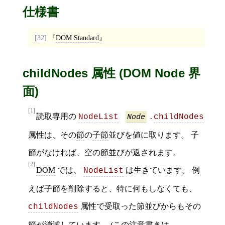
仕様書
[32]
DOM Standard
childNodes 属性 (DOM Node 界
面)
[1]
読取専用の
NodeList
Node
.
childNodes
属性は、その
節
の
子節
並びを値に取ります。 子
節がなければ、空の
節並び
が返されます。
[2]
DOM
では、
は生きています。 例
NodeList
えば子節を削除すると、特に何もしなくても、
属性で受取った節並びからもその
childNodes
節が消滅しています。 (この注意書きは