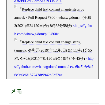
d3fef905fd36bb55ea1939b0c1
[8]
Replace child text content change steps by
annevk · Pull Request #800 · whatwg/dom
(
令和
3(2021)年8月20日(金) 8時33分58秒
)
https://githu
b.com/whatwg/dom/pull/800
[9]
Replace child text content change steps
(
annevk
,
令和元(2019)年12月6日(金) 11時21分55
秒
,
令和3(2021)年8月20日(金) 8時34分45秒
)
http
s://github.com/whatwg/dom/commit/ce4c6ba5b6e8e2
6e9c0e6f157243df9942d8b52a
メモ