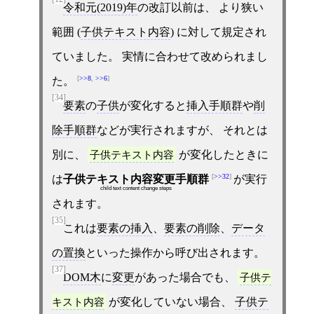
令和元(2019)年
の改訂以前は、 より狭い
範囲 (
子供テキスト内容
) に対して規定され
ていました。 実情に合わせて改められまし
>>8
,
>>6
た。
[34]
要素
の
子供
が変化すると
挿入手順群
や
削
除手順群
などが実行されますが、 それとは
別に、
子供テキスト内容
が変化したときに
>>32
は
子供テキスト内容変更手順群
が実行
child text content change steps
されます。
[35]
これは
要素の挿入
、
要素の削除
、
データ
の置換
といった操作から呼び出されます。
[37]
DOM木
に
変更
があった場合でも、
子供テ
キスト内容
が変化していない場合、
子供テ