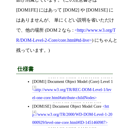
[DOM1FE] にはあって [DOM2] や [DOM1SE] に
はありませんが、 単にくどい説明を省いただけ
で、他の場所 (DOM 2 なら :
http://www.w3.org/T
R/DOM-Level-2-Core/core.html#td-live
) にちゃんと
残っています。)
仕様書
[DOM1]
Document Object Model (Core) Level 1
[3]
http://www.w3.org/TR/REC-DOM-Level-1/lev
el-one-core.html#attribute-childNodes
[DOM1SE]
Document Object Model Core
htt
[4]
p://www.w3.org/TR/2000/WD-DOM-Level-1-20
000929/level-one-core.html#ID-1451460987