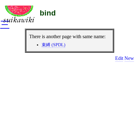
bind
三
There is another page with same name:
束縛 (SPDL)
Edit
New