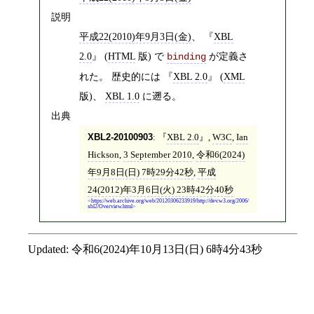
説明
平成22(2010)年9月3日(金)
、
XBL
2.0
(
HTML
版) で
が定義さ
binding
れた。 歴史的には
XBL 2.0
(
XML
版)、
XBL 1.0
に遡る。
出典
XBL2-20100903
:
XBL 2.0
,
W3C
,
Ian
Hickson
,
3 September 2010
,
令和6(2024)
年9月8日(日) 7時29分42秒
,
平成
24(2012)年3月6日(火) 23時42分40秒
https://web.archive.org/web/20120306233919/http://dev.w3.org/2006/
xbl2/Overview.html
Updated:
令和6(2024)年10月13日(日) 6時4分43秒