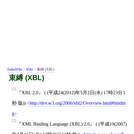
SuikaWiki
>
Wiki
>
束縛 (XBL)
束縛 (XBL)
[1]
XBL 2.0
( (
平成24(2012)年5月2日(水) 17時23分3
秒
版))
http://dev.w3.org/2006/xbl2/Overview.html#bindin
g
[2]
XML Binding Language (XBL) 2.0
( (
平成19(2007)