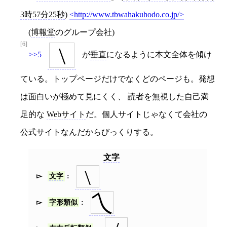
3時57分25秒
)
http://www.tbwahakuhodo.co.jp/
(
博報堂
のグループ会社)
[6]
\
>>5
が
垂直
になるように本文全体を傾け
ている。トップページだけでなくどのページも。発想
は面白いが極めて見にくく、 読者を無視した自己満
足的な
Webサイト
だ。個人サイトじゃなくて会社の
公式サイトなんだからびっくりする。
文字
\
文字
乀
字形類似