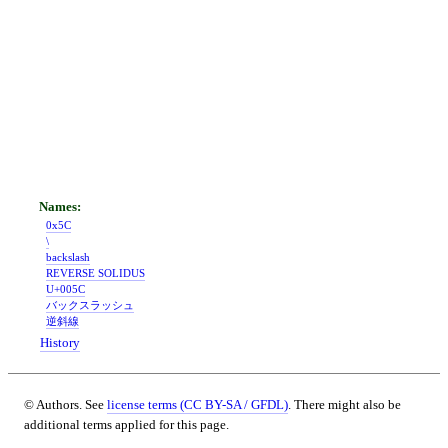
0x5C
\
backslash
REVERSE SOLIDUS
U+005C
バックスラッシュ
逆斜線
History
© Authors. See
license terms (CC BY-SA / GFDL)
. There might also be
additional terms applied for this page.