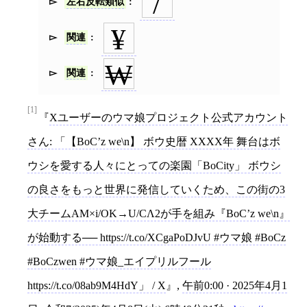
/
左右反転類似
¥
関連
₩
関連
[1]
Xユーザーのウマ娘プロジェクト公式アカウント
さん: 「【BoC’z we\n】 ボウ史暦 XXXX年 舞台はボ
ウシを愛する人々にとっての楽園「BoCity」 ボウシ
の良さをもっと世界に発信していくため、この街の3
大チームAM×i/OK→U/CΛ2が手を組み『BoC’z we\n』
が始動する── https://t.co/XCgaPoDJvU #ウマ娘 #BoCz
#BoCzwen #ウマ娘_エイプリルフール
https://t.co/08ab9M4HdY」 / X
,
午前0:00 · 2025年4月1