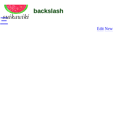
backslash
三
Edit
New