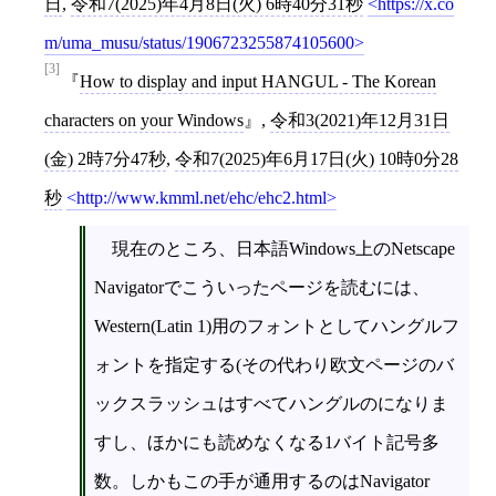
日
,
令和7(2025)年4月8日(火) 6時40分31秒
https://x.co
m/uma_musu/status/1906723255874105600
[3]
How to display and input HANGUL - The Korean
characters on your Windows
,
令和3(2021)年12月31日
(金) 2時7分47秒
,
令和7(2025)年6月17日(火) 10時0分28
秒
http://www.kmml.net/ehc/ehc2.html
現在のところ、日本語Windows上のNetscape
Navigatorでこういったページを読むには、
Western(Latin 1)用のフォントとしてハングルフ
ォントを指定する(その代わり欧文ページのバ
ックスラッシュはすべてハングルのになりま
すし、ほかにも読めなくなる1バイト記号多
数。しかもこの手が通用するのはNavigator