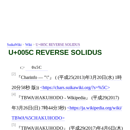
SuikaWiki
>
Wiki
>
U+005C REVERSE SOLIDUS
U+005C REVERSE SOLIDUS
0x5C
[2]
Charinfo — "\"
( (
平成25(2013)年3月20日(水) 1時
20分58秒
版))
https://chars.suikawiki.org/?s=%5C
[4]
TBWA\HAKUHODO - Wikipedia
(
平成29(2017)
年3月26日(日) 7時44分3秒
)
https://ja.wikipedia.org/wiki/
TBWA%5CHAKUHODO
[5]
TBWA\HAKUHODO
(
平成29(2017)年4月6日(木)