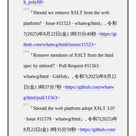
lt_polyfill
[60]
Should we remove XSLT from the web
platform? · Issue #11523 · whatwg/html
,
令和
7(2025)年8月22日(金) 3時35分40秒
https://gi
thub.com/whatwg/html/issues/11523
[64]
Remove mentions of XSLT from the html
spec by mfreed7 · Pull Request #11563 ·
whatwg/html · GitHub
,
令和7(2025)年8月22
日(金) 3時37分7秒
https://github.com/whatw
g/html/pull/11563
[61]
Should the web platform adopt XSLT 3.0?
· Issue #11578 · whatwg/html
,
令和7(2025)年
8月22日(金) 3時35分59秒
https://github.com/