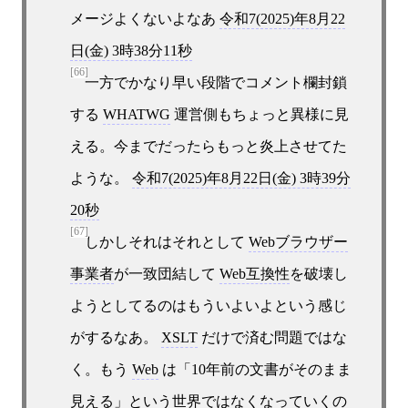
メージよくないよなあ
令和7(2025)年8月22
日(金) 3時38分11秒
[66]
一方でかなり早い段階でコメント欄封鎖
する
WHATWG
運営側もちょっと異様に見
える。今までだったらもっと炎上させてた
ような。
令和7(2025)年8月22日(金) 3時39分
20秒
[67]
しかしそれはそれとして
Webブラウザー
事業者
が一致団結して
Web互換性
を破壊し
ようとしてるのはもういよいよという感じ
がするなあ。
XSLT
だけで済む問題ではな
く。もう
Web
は「10年前の文書がそのまま
見える」という世界ではなくなっていくの