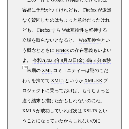
容易に予想がつくけれども、
Firefox
が逡巡
なく賛同したのはちょっと意外だったけれ
ども。
Firefox
すら
Web互換性
を堅持する
立場を取らないとなると、
Web互換性
とい
う概念とともに
Firefox
の存在意義もいよい
よ。
令和7(2025)年8月22日(金) 3時51分39秒
[70]
末期の
XML
コミュニティーは謎のこだ
わりを捨てて
XML5
というか
XML-ER
プ
ロジェクトに乗っておけば、もうちょっと
違う結末も描けたかもしれないのにね。
XML5
が成功していれば次は XSLT5 とい
うことになっていたかもしれないのに。