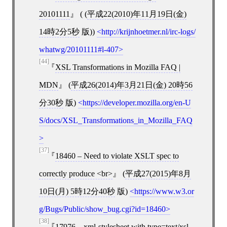
20101111
( (
平成22(2010)年11月19日(金)
14時2分5秒
版))
http://krijnhoetmer.nl/irc-logs/
whatwg/20101111#l-407
[44]
XSL Transformations in Mozilla FAQ |
MDN
(
平成26(2014)年3月21日(金) 20時56
分30秒
版)
https://developer.mozilla.org/en-U
S/docs/XSL_Transformations_in_Mozilla_FAQ
[37]
18460 – Need to violate XSLT spec to
correctly produce <br>
(
平成27(2015)年8月
10日(月) 5時12分40秒
版)
https://www.w3.or
g/Bugs/Public/show_bug.cgi?id=18460
[38]
17976 – xml-stylesheet with type=text/xsl