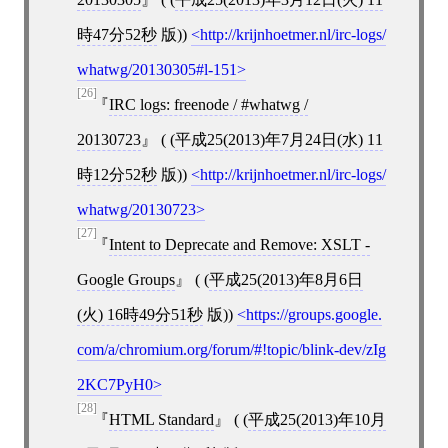
時47分52秒
版))
http://krijnhoetmer.nl/irc-logs/
whatwg/20130305#l-151
[26]
IRC logs: freenode / #whatwg /
20130723
( (
平成25(2013)年7月24日(水) 11
時12分52秒
版))
http://krijnhoetmer.nl/irc-logs/
whatwg/20130723
[27]
Intent to Deprecate and Remove: XSLT -
Google Groups
( (
平成25(2013)年8月6日
(火) 16時49分51秒
版))
https://groups.google.
com/a/chromium.org/forum/#!topic/blink-dev/zIg
2KC7PyH0
[28]
HTML Standard
( (
平成25(2013)年10月