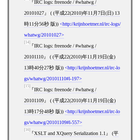
IRC logs: freenode / #whatwg /
20101027
( (
平成22(2010)年11月7日(日) 13
時11分56秒
版))
http://krijnhoetmer.nl/irc-logs/
whatwg/20101027
[14]
IRC logs: freenode / #whatwg /
20101110
( (
平成22(2010)年11月19日(金)
13時40分27秒
版))
http://krijnhoetmer.nl/irc-lo
gs/whatwg/20101110#l-197
[15]
IRC logs: freenode / #whatwg /
20101109
( (
平成22(2010)年11月19日(金)
13時17分48秒
版))
http://krijnhoetmer.nl/irc-lo
gs/whatwg/20101109#l-557
[16]
XSLT and XQuery Serialization 1.1
(
平