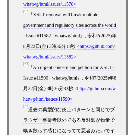
whatwg/html/issues/11578
[62]
XSLT removal will break multiple
government and regulatory sites across the world
· Issue #11582 · whatwg/html
,
令和7(2025)年
8月22日(金) 3時36分18秒
https://github.com/
whatwg/html/issues/11582
[63]
An urgent concern and petition for XSLT ·
Issue #11590 · whatwg/html
,
令和7(2025)年8
月22日(金) 3時36分33秒
https://github.com/w
hatwg/html/issues/11590
[65]
過去の典型的な炎上パターンと同じで
ブ
ラウザー事業者
以外である反対派が物量で
喚き散らす感じになってて悪者みたいでイ