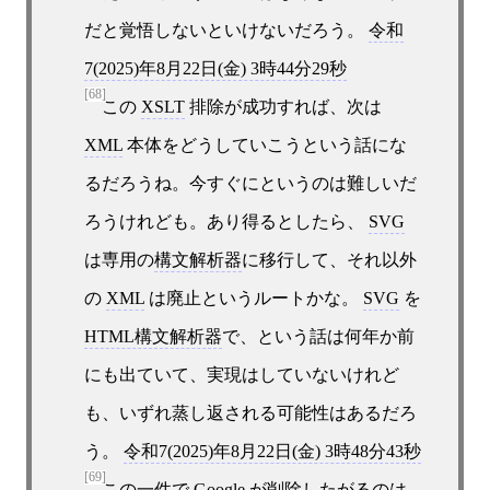
だと覚悟しないといけないだろう。
令和
7(2025)年8月22日(金) 3時44分29秒
[68]
この
XSLT
排除が成功すれば、次は
XML
本体をどうしていこうという話にな
るだろうね。今すぐにというのは難しいだ
ろうけれども。あり得るとしたら、
SVG
は専用の
構文解析器
に移行して、それ以外
の
XML
は廃止というルートかな。
SVG
を
HTML構文解析器
で、という話は何年か前
にも出ていて、実現はしていないけれど
も、いずれ蒸し返される可能性はあるだろ
う。
令和7(2025)年8月22日(金) 3時48分43秒
[69]
この一件で
Google
が削除したがるのは