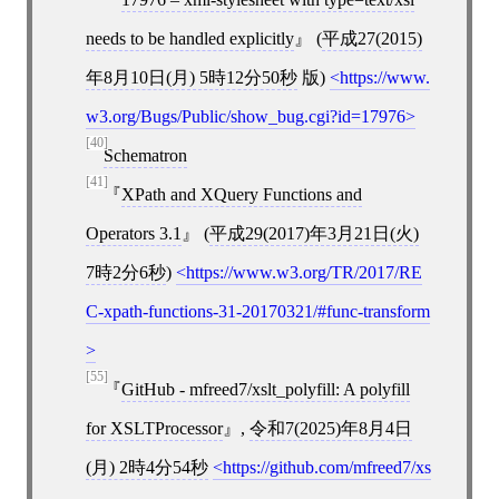
needs to be handled explicitly
(
平成27(2015)
年8月10日(月) 5時12分50秒
版)
https://www.
w3.org/Bugs/Public/show_bug.cgi?id=17976
[40]
Schematron
[41]
XPath and XQuery Functions and
Operators 3.1
(
平成29(2017)年3月21日(火)
7時2分6秒
)
https://www.w3.org/TR/2017/RE
C-xpath-functions-31-20170321/#func-transform
[55]
GitHub - mfreed7/xslt_polyfill: A polyfill
for XSLTProcessor
,
令和7(2025)年8月4日
(月) 2時4分54秒
https://github.com/mfreed7/xs