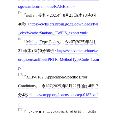
r.gov/xml/current_obs/KABE.xml
[58]
null
,
令和7(2025)年8月21日(木) 3時0分
40秒
https://cwfis.cfs.nrcan.gc.ca/downloads/fwi
_obs/WeatherStations_CWFIS_export.xml
[59]
Method Type Codes
,
令和7(2025)年8月
21日(木) 3時0分58秒
https://converters.eionet.e
uropa.eu/xmlfile/EPRTR_MethodTypeCode_1.xm
l
[71]
XEP-0182: Application-Specific Error
Conditions
,
令和7(2025)年8月22日(金) 4時17
分4秒
https://xmpp.org/extensions/xep-0182.xml
[73]
レンタルサーバ@FIW新着情報
,
令和