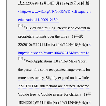
成21(2009)年12月14日(月) 19時39分51秒
版)
http://www.w3.org/TR/2009/WD-xslt-xquery-s
erialization-11-20091215/
[17]
Hixie's Natural Log: Never send content in
proprietary formats over the wire
( (
平成
22(2010)年12月14日(火) 14時24分18秒
版))
http://ln.hixie.ch/?start=1064828134&count=1
[18]
Web Applications 1.0 r7169 Make 'abort
the parser' fire some readystatechange events for
more consistency. Slightly expand on how little
XSLT/HTML interactions are defined. Rename
'cookie-free' to 'cookie-averse' for clarity.
( (
平
成24(2012)年7月10日(火) 19時15分0秒
版))