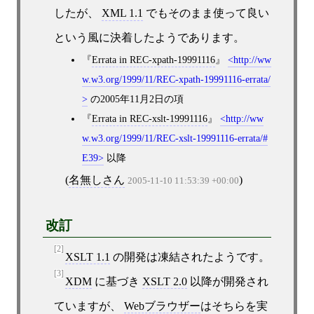
したが、
XML 1.1
でもそのまま使って良い
という風に決着したようであります。
Errata in REC-xpath-19991116
http://ww
w.w3.org/1999/11/REC-xpath-19991116-errata/
の2005年11月2日の項
Errata in REC-xslt-19991116
http://ww
w.w3.org/1999/11/REC-xslt-19991116-errata/#
E39
以降
(
名無しさん
)
2005-11-10 11:53:39 +00:00
改訂
[2]
XSLT 1.1
の開発は凍結されたようです。
[3]
XDM
に基づき
XSLT 2.0
以降が開発され
ていますが、
Webブラウザー
はそちらを実