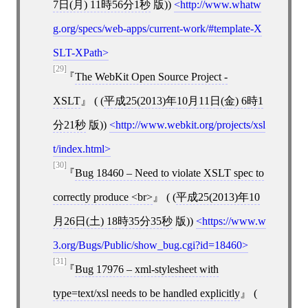
7日(月) 11時56分1秒
版))
http://www.whatw
g.org/specs/web-apps/current-work/#template-X
SLT-XPath
[29]
The WebKit Open Source Project -
XSLT
( (
平成25(2013)年10月11日(金) 6時1
分21秒
版))
http://www.webkit.org/projects/xsl
t/index.html
[30]
Bug 18460 – Need to violate XSLT spec to
correctly produce <br>
( (
平成25(2013)年10
月26日(土) 18時35分35秒
版))
https://www.w
3.org/Bugs/Public/show_bug.cgi?id=18460
[31]
Bug 17976 – xml-stylesheet with
type=text/xsl needs to be handled explicitly
(