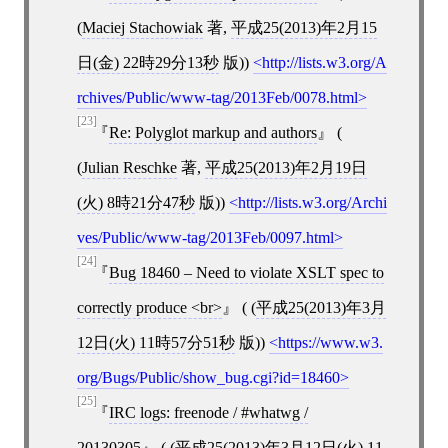
(
Maciej Stachowiak
著,
平成25(2013)年2月15
日(金) 22時29分13秒
版))
http://lists.w3.org/A
rchives/Public/www-tag/2013Feb/0078.html
[23]
Re: Polyglot markup and authors
(
(
Julian Reschke
著,
平成25(2013)年2月19日
(火) 8時21分47秒
版))
http://lists.w3.org/Archi
ves/Public/www-tag/2013Feb/0097.html
[24]
Bug 18460 – Need to violate XSLT spec to
correctly produce <br>
( (
平成25(2013)年3月
12日(火) 11時57分51秒
版))
https://www.w3.
org/Bugs/Public/show_bug.cgi?id=18460
[25]
IRC logs: freenode / #whatwg /
20130305
( (
平成25(2013)年3月12日(火) 11