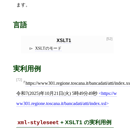
ます。
言語
[52]
XSLT1
XSLTのモード
実利用例
[72]
https://www301.regione.toscana.it/bancadati/atti/index.xs
令和7(2025)年10月21日(火) 5時49分49秒
https://w
ww301.regione.toscana.it/bancadati/atti/index.xsl
+ XSLT1 の実利用例
xml-styleseet