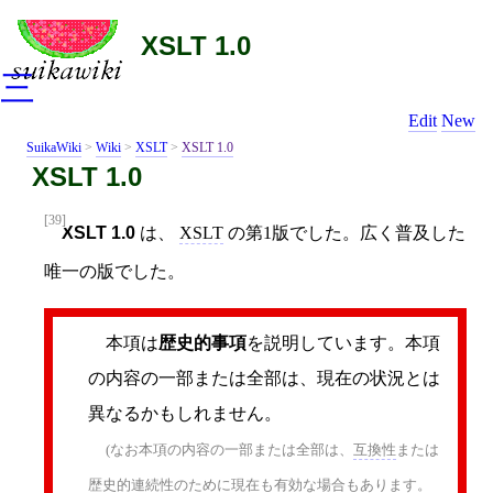
XSLT 1.0
三
Edit
New
SuikaWiki
>
Wiki
>
XSLT
>
XSLT 1.0
XSLT 1.0
[39]
XSLT 1.0
は、
XSLT
の第1版でした。広く普及した
唯一の版でした。
本項は
歴史的事項
を説明しています。本項
の内容の一部または全部は、現在の状況とは
異なるかもしれません。
(なお本項の内容の一部または全部は、
互換性
または
歴史的連続性のために現在も有効な場合もあります。