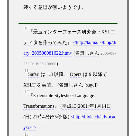
装する意思が無いようです。
[10]
最速インターフェース研究会 :: XSLエ
ディタを作ってみた
http://la.ma.la/blog/di
ary_200508081622.htm
(
名無しさん
2005-08-
)
25 09:18:36 +00:00
[11]
Safari
は 1.3 以降、
Opera
は 9 以降で
XSLT
を実装。 (
名無しさん
[sage])
[12]
Extensible Stylesheet Language:
Transformations
(
平成13(2001)年1月14日
(日) 21時42分55秒
版)
http://hixie.ch/advocac
y/xslt
[13]