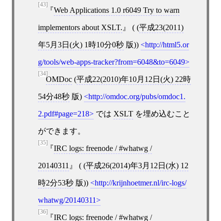
[43]
Web Applications 1.0 r6049 Try to warn
implementors about XSLT.
( (
平成23(2011)
年5月3日(火) 1時10分0秒
版))
http://html5.or
g/tools/web-apps-tracker?from=6048&to=6049
[34]
OMDoc
(
平成22(2010)年10月12日(火) 22時
54分48秒
版)
http://omdoc.org/pubs/omdoc1.
2.pdf#page=218
では
XSLT
を埋め込むこと
ができます。
[35]
IRC logs: freenode / #whatwg /
20140311
( (
平成26(2014)年3月12日(水) 12
時2分53秒
版))
http://krijnhoetmer.nl/irc-logs/
whatwg/20140311
[36]
IRC logs: freenode / #whatwg /