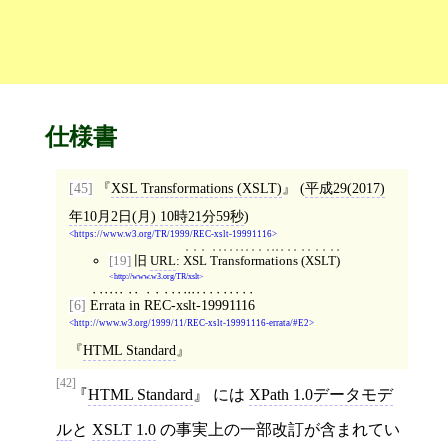
仕様書
[45]
XSL Transformations (XSLT)
(
平成29(2017)
年10月2日(月) 10時21分59秒
)
https://www.w3.org/TR/1999/REC-xslt-19991116
[19]
旧
URL
:
XSL Transformations (XSLT)
http://www.w3.org/TR/xslt
[6]
Errata in REC-xslt-19991116
http://www.w3.org/1999/11/REC-xslt-19991116-errata/#E2
HTML Standard
[42]
HTML Standard
には
XPath 1.0データモデ
ル
と
XSLT 1.0
の事実上の一部改訂が含まれてい