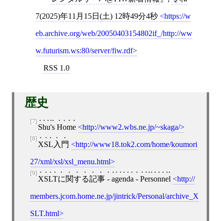
7(2025)年11月15日(土) 12時49分4秒
https://w
eb.archive.org/web/20050403154802if_/http://ww
w.futurism.ws:80/server/fiw.rdf
RSS 1.0
歴史
[7]
Shu's Home
http://www2.wbs.ne.jp/~skaga/
[8]
XSL入門
http://www18.tok2.com/home/koumori
27/xml/xsl/xsl_menu.html
[9]
XSLTに関する記事 - agenda - Personnel
http://
members.jcom.home.ne.jp/jintrick/Personal/archive_X
SLT.html