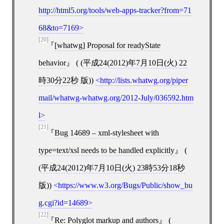
http://html5.org/tools/web-apps-tracker?from=71
68&to=7169
[20]
[
whatwg
]
Proposal for readyState
behavior
( (
平成24(2012)年7月10日(火) 22
時30分22秒
版))
http://lists.whatwg.org/piper
mail/whatwg-whatwg.org/2012-July/036592.htm
l
[21]
Bug 14689 – xml-stylesheet with
type=text/xsl needs to be handled explicitly
(
(
平成24(2012)年7月10日(火) 23時53分18秒
版))
https://www.w3.org/Bugs/Public/show_bu
g.cgi?id=14689
[22]
Re: Polyglot markup and authors
(