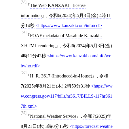
[53]
The Web KANZAKI - license
information
,
令和6(2024)年5月3日(金) 4時11
分14秒
https://www.kanzaki.com/info/ccl
[54]
FOAF metadata of Masahide Kanzaki -
XHTML rendering
,
令和6(2024)年5月3日(金)
4時11分42秒
https://www.kanzaki.com/info/we
bwho.rdf
[56]
H. R. 3617 (Introduced-in-House)
,
令和
7(2025)年8月21日(木) 2時59分31秒
https://ww
w.congress.gov/117/bills/hr3617/BILLS-117hr361
7ih.xml
[57]
National Weather Service
,
令和7(2025)年
8月21日(木) 3時0分15秒
https://forecast.weathe