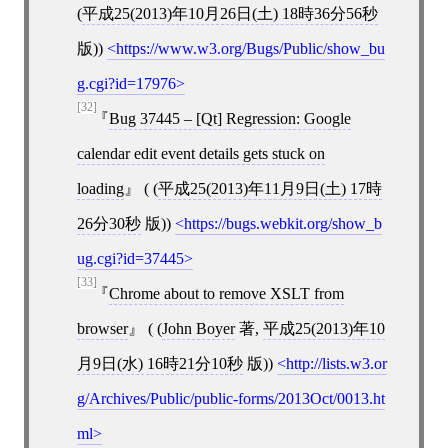
(
平成25(2013)年10月26日(土) 18時36分56秒
版))
https://www.w3.org/Bugs/Public/show_bu
g.cgi?id=17976
[32]
Bug 37445 –
[
Qt
]
Regression: Google
calendar edit event details gets stuck on
loading
( (
平成25(2013)年11月9日(土) 17時
26分30秒
版))
https://bugs.webkit.org/show_b
ug.cgi?id=37445
[33]
Chrome about to remove XSLT from
browser
( (
John Boyer
著,
平成25(2013)年10
月9日(水) 16時21分10秒
版))
http://lists.w3.or
g/Archives/Public/public-forms/2013Oct/0013.ht
ml