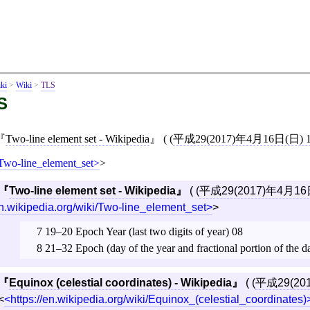
ki
>
Wiki
>
TLS
S
Two-line element set - Wikipedia
( (
平成29(2017)年4月16日(日)
/Two-line_element_set
>
Two-line element set - Wikipedia
( (
平成29(2017)年4月16
n.wikipedia.org/wiki/Two-line_element_set
>
7 19–20 Epoch Year (last two digits of year) 08
8 21–32 Epoch (day of the year and fractional portion of the
Equinox (celestial coordinates) - Wikipedia
( (
平成29(20
<
https://en.wikipedia.org/wiki/Equinox_(celestial_coordinates)