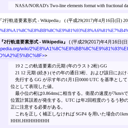
NASA/NORAD's Two-line elements format with fractional d
2行軌道要素形式 - Wikipedia
( (
平成29(2017)年4月16日(日) 2
/2%E8%A1%8C%E8%BB%8C%E9%81%93%E8%A6%81%E7%B
2行軌道要素形式 - Wikipedia
( (
平成29(2017)年4月16日(日
ipedia.org/wiki/2%E8%A1%8C%E8%BB%8C%E9%81%93
D%A2%E5%BC%8F
>
19 2 この軌道要素の元期 (年のラスト2桁) GG
21 12 元期 (続き) (その年の通日3桁、および該日に
先行する GG が示す年の1月1日0000 UTC を基準
位として表現した値。
最小位の桁は0.864msに相当する。衛星の速度が7km/
位置計算誤差が発生する。UTC は年2回程度のうるう秒
正に注意する必要がある。
これを正しく補正しなければ SGP4 を用いた場合の1
HHH.HHHHHHHH