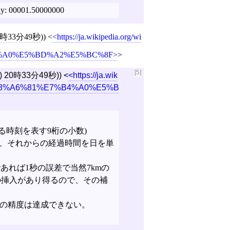
ay: 00001.50000000
0時33分49秒
))
<
https://ja.wikipedia.org/wi
4%A0%E5%BD%A2%E5%BC%8F
>
[5]
) 20時33分49秒
))
<
https://ja.wik
%E8%A6%81%E7%B4%A0%E5%B
おける時刻を表す9桁の小数)
として、それからの経過時間を日を単
sであれば1秒の誤差で当然7kmの
の挿入があり得るので、その補
kmの精度は達成できない。