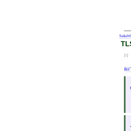
SuikaWi
TL
[1]
iki