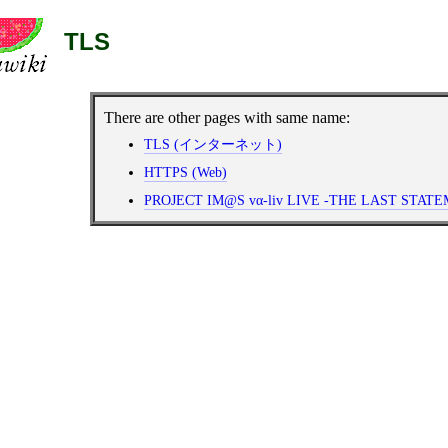
TLS
There are other pages with same name:
TLS (インターネット)
HTTPS (Web)
PROJECT IM@S vα-liv LIVE -THE LAST STATE