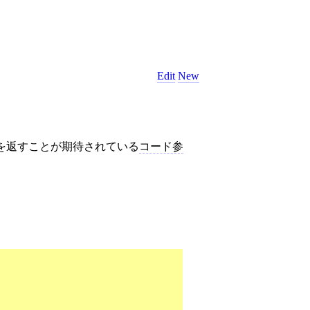
Edit
New
を返すことが期待されている
コード参