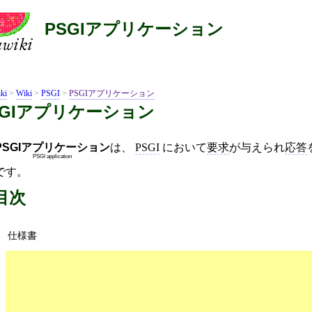
PSGIアプリケーション
ki
>
Wiki
>
PSGI
>
PSGIアプリケーション
SGIアプリケーション
PSGIアプリケーション
は、
PSGI
において
要求
が与えられ
応答
PSGI application
です。
目次
仕様書