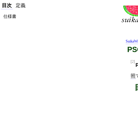
目次
定義
仕様書
SuikaWi
P
[2]
照