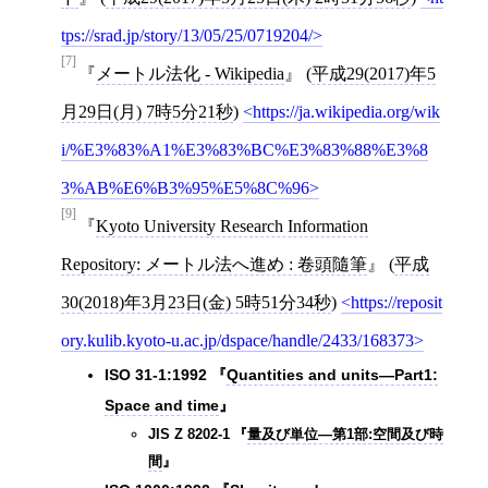
tps://srad.jp/story/13/05/25/0719204/
[7]
メートル法化 - Wikipedia
(
平成29(2017)年5
月29日(月) 7時5分21秒
)
https://ja.wikipedia.org/wik
i/%E3%83%A1%E3%83%BC%E3%83%88%E3%8
3%AB%E6%B3%95%E5%8C%96
[9]
Kyoto University Research Information
Repository: メートル法へ進め : 卷頭隨筆
(
平成
30(2018)年3月23日(金) 5時51分34秒
)
https://reposit
ory.kulib.kyoto-u.ac.jp/dspace/handle/2433/168373
ISO 31-1:1992
Quantities and units―Part1:
Space and time
JIS Z 8202-1
量及び単位―第1部:空間及び時
間