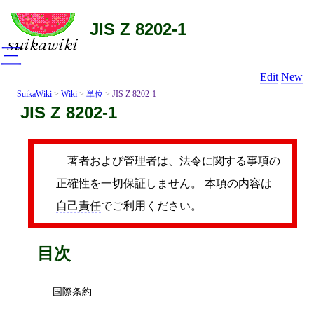
JIS Z 8202-1
三
Edit
New
SuikaWiki
>
Wiki
>
単位
>
JIS Z 8202-1
JIS Z 8202-1
著者
および
管理者
は、
法令
に関する事項の
正確性を一切保証しません。 本項の内容は
自己責任
でご利用ください。
目次
国際条約