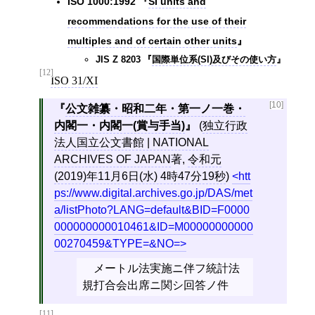
ISO 1000:1992
SI units and
recommendations for the use of their
multiples and of certain other units
JIS Z 8203
国際単位系(SI)及びその使い方
[12]
ISO 31/XI
[10]
公文雑纂・昭和二年・第一ノ一巻・
内閣一・内閣一(賞与手当)
(
独立行政
法人国立公文書館 | NATIONAL
ARCHIVES OF JAPAN
著,
令和元
(2019)年11月6日(水) 4時47分19秒
)
htt
ps://www.digital.archives.go.jp/DAS/met
a/listPhoto?LANG=default&BID=F0000
000000000010461&ID=M00000000000
00270459&TYPE=&NO=
メートル法実施ニ伴フ統計法
規打合会出席ニ関シ回答ノ件
[11]