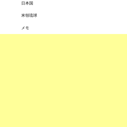
日本国
米領琉球
メモ