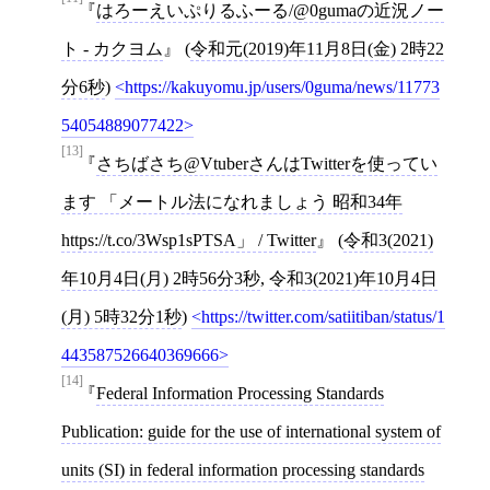
はろーえいぷりるふーる/@0gumaの近況ノー
ト - カクヨム
(
令和元(2019)年11月8日(金) 2時22
分6秒
)
https://kakuyomu.jp/users/0guma/news/11773
54054889077422
[13]
さちばさち@VtuberさんはTwitterを使ってい
ます 「メートル法になれましょう 昭和34年
https://t.co/3Wsp1sPTSA」 / Twitter
(
令和3(2021)
年10月4日(月) 2時56分3秒
,
令和3(2021)年10月4日
(月) 5時32分1秒
)
https://twitter.com/satiitiban/status/1
443587526640369666
[14]
Federal Information Processing Standards
Publication: guide for the use of international system of
units (SI) in federal information processing standards