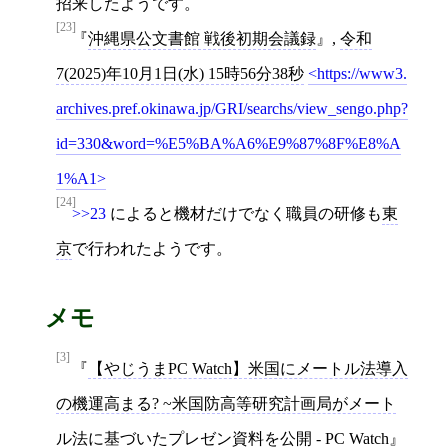
招来したようです。
[23]
沖縄県公文書館 戦後初期会議録
,
令和
7(2025)年10月1日(水) 15時56分38秒
https://www3.
archives.pref.okinawa.jp/GRI/searchs/view_sengo.php?
id=330&word=%E5%BA%A6%E9%87%8F%E8%A
1%A1
[24]
>>23
によると機材だけでなく職員の研修も
東
京
で行われたようです。
メモ
[3]
【やじうまPC Watch】米国にメートル法導入
の機運高まる? ~米国防高等研究計画局がメート
ル法に基づいたプレゼン資料を公開 - PC Watch