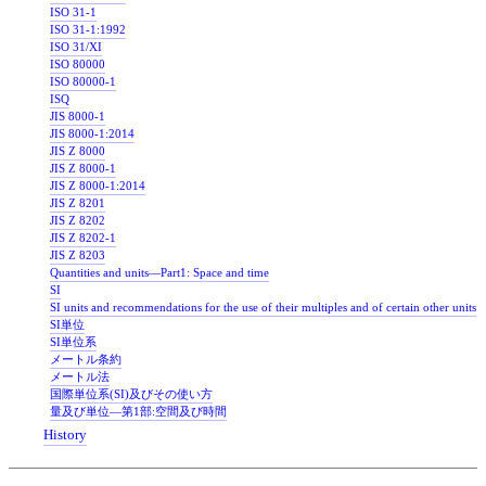
ISO 31-1
ISO 31-1:1992
ISO 31/XI
ISO 80000
ISO 80000-1
ISQ
JIS 8000-1
JIS 8000-1:2014
JIS Z 8000
JIS Z 8000-1
JIS Z 8000-1:2014
JIS Z 8201
JIS Z 8202
JIS Z 8202-1
JIS Z 8203
Quantities and units―Part1: Space and time
SI
SI units and recommendations for the use of their multiples and of certain other units
SI単位
SI単位系
メートル条約
メートル法
国際単位系(SI)及びその使い方
量及び単位―第1部:空間及び時間
History