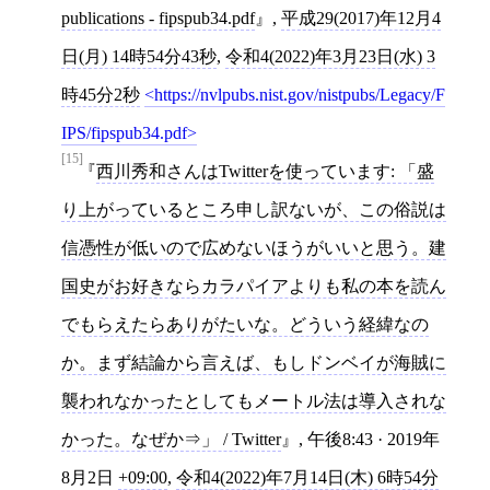
publications - fipspub34.pdf
,
平成29(2017)年12月4
日(月) 14時54分43秒
,
令和4(2022)年3月23日(水) 3
時45分2秒
https://nvlpubs.nist.gov/nistpubs/Legacy/F
IPS/fipspub34.pdf
[15]
西川秀和さんはTwitterを使っています: 「盛
り上がっているところ申し訳ないが、この俗説は
信憑性が低いので広めないほうがいいと思う。建
国史がお好きならカラパイアよりも私の本を読ん
でもらえたらありがたいな。どういう経緯なの
か。まず結論から言えば、もしドンベイが海賊に
襲われなかったとしてもメートル法は導入されな
かった。なぜか⇒」 / Twitter
, 午後8:43 · 2019年
8月2日
+09:00
,
令和4(2022)年7月14日(木) 6時54分