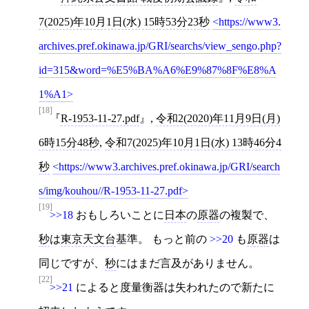
7(2025)年10月1日(水) 15時53分23秒
https://www3.
archives.pref.okinawa.jp/GRI/searchs/view_sengo.php?
id=315&word=%E5%BA%A6%E9%87%8F%E8%A
1%A1
[18]
R-1953-11-27.pdf
,
令和2(2020)年11月9日(月)
6時15分48秒
,
令和7(2025)年10月1日(水) 13時46分4
秒
https://www3.archives.pref.okinawa.jp/GRI/search
s/img/kouhou//R-1953-11-27.pdf
[19]
>>18
おもしろいことに
日本
の
原器
の複製で、
秒
は
東京天文台
基準。 もっと前の
>>20
も
原器
は
同じですが、
秒
にはまだ言及がありません。
[22]
>>21
によると度量衡器は失われたので新たに