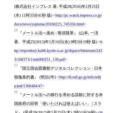
(
株式会社インプレス
著,
平成28(2016)年2月25日
(木) 11時35分41秒
版)
http://pc.watch.impress.co.jp/
docs/news/yajiuma/20160225_745356.html
[4]
メートル法へ進め : 卷頭隨筆
(
山本, 一淸
著、
平成25(2013)年1月16日(水) 9時3分19秒
版)
h
ttp://repository.kulib.kyoto-u.ac.jp/dspace/bitstream/243
3/168373/1/tnk000251_139.pdf
[5]
国立国会図書館デジタルコレクション - 日本
独逸条約書
(
明治2年
)
http://dl.ndl.go.jp/info:ndlj
p/pid/1366484/47
[6]
メートル法への移行を求める請願に対する米
国政府の回答「使いたければ使えばいい」 | スラ
ド
(
平成29(2017)年5月25日(木) 2時51分56秒
)
ht