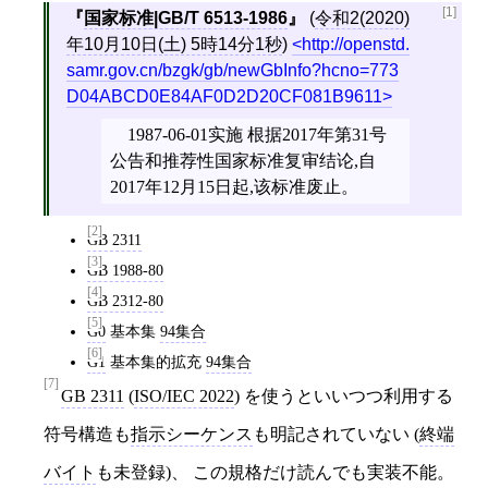
[1]
国家标准|GB/T 6513-1986
(
令和2(2020)
年10月10日(土) 5時14分1秒
)
http://openstd.
samr.gov.cn/bzgk/gb/newGbInfo?hcno=773
D04ABCD0E84AF0D2D20CF081B9611
1987-06-01实施 根据2017年第31号
公告和推荐性国家标准复审结论,自
2017年12月15日起,该标准废止。
[2]
GB 2311
[3]
GB 1988-80
[4]
GB 2312-80
[5]
G0
基本集
94集合
[6]
G1
基本集的拡充
94集合
[7]
GB 2311
(
ISO/IEC 2022
) を使うといいつつ利用する
符号構造も
指示シーケンス
も明記されていない (
終端
バイト
も未登録)、 この規格だけ読んでも実装不能。