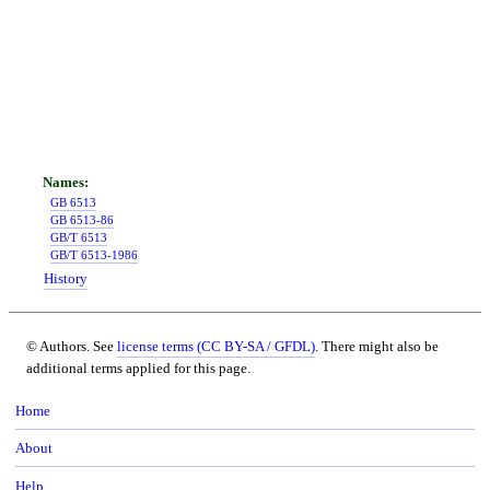
GB 6513
GB 6513-86
GB/T 6513
GB/T 6513-1986
History
© Authors. See
license terms (CC BY-SA / GFDL)
. There might also be
additional terms applied for this page.
Home
About
Help