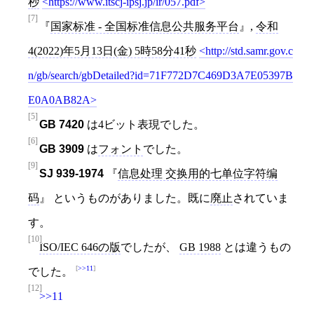
秒
https://www.itscj-ipsj.jp/ir/057.pdf
[7]
国家标准 - 全国标准信息公共服务平台
,
令和
4(2022)年5月13日(金) 5時58分41秒
http://std.samr.gov.c
n/gb/search/gbDetailed?id=71F772D7C469D3A7E05397B
E0A0AB82A
[5]
GB 7420
は4ビット表現でした。
[6]
GB 3909
は
フォント
でした。
[9]
SJ 939-1974
信息处理 交换用的七单位字符编
码
というものがありました。既に
廃止
されていま
す。
[10]
ISO/IEC 646の版
でしたが、
GB 1988
とは違うもの
>>11
でした。
[12]
>>11