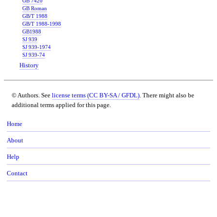
GB 7420
GB Roman
GB/T 1988
GB/T 1988-1998
GB1988
SJ 939
SJ 939-1974
SJ 939-74
History
© Authors. See
license terms (CC BY-SA / GFDL)
. There might also be
additional terms applied for this page.
Home
About
Help
Contact