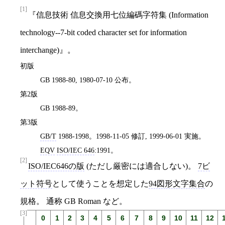
[1]
『信息技術 信息交換用七位編碼字符集 (Information
technology--7-bit coded character set for information
interchange)』。
初版
GB 1988-80, 1980-07-10 公布。
第2版
GB 1988-89。
第3版
GB/T
1988-1998。1998-11-05 修訂, 1999-06-01 実施。
EQV
ISO/IEC 646
:1991。
[2]
ISO/IEC646の版
(ただし厳密には適合しない)。
7ビ
ット符号
として使うことを想定した
94図形文字集合
の
規格。 通称 GB Roman など。
[3]
0
1
2
3
4
5
6
7
8
9
10
11
12