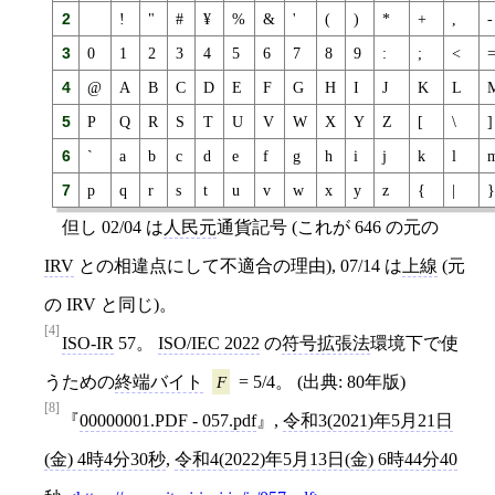
2
!
"
#
¥
%
&
'
(
)
*
+
,
-
3
0
1
2
3
4
5
6
7
8
9
:
;
<
4
@
A
B
C
D
E
F
G
H
I
J
K
L
5
P
Q
R
S
T
U
V
W
X
Y
Z
[
\
]
6
`
a
b
c
d
e
f
g
h
i
j
k
l
7
p
q
r
s
t
u
v
w
x
y
z
{
|
但し 02/04 は
人民元
通貨記号 (これが 646 の元の
IRV
との相違点にして不適合の理由), 07/14 は
上線
(元
の IRV と同じ)。
[4]
ISO-IR
57。
ISO/IEC 2022
の
符号拡張法
環境下で使
うための
終端バイト
F
= 5/4。 (出典: 80年版)
[8]
00000001.PDF - 057.pdf
,
令和3(2021)年5月21日
(金) 4時4分30秒
,
令和4(2022)年5月13日(金) 6時44分40