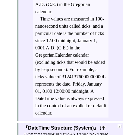
A.D. (C.E.) in the Gregorian
calendar.
Time values are measured in 100-
nanosecond units called ticks, and a
particular date is the number of ticks
since 12:00 midnight, January 1,
0001 A.D. (C.E.) in the
GregorianCalendar calendar
(excluding ticks that would be added
by leap seconds). For example, a
ticks value of 31241376000000000L
represents the date, Friday, January
01, 0100 12:00:00 midnight. A
DateTime value is always expressed
in the context of an explicit or default
calendar.
[2]
DateTime Structure (System)
(
平