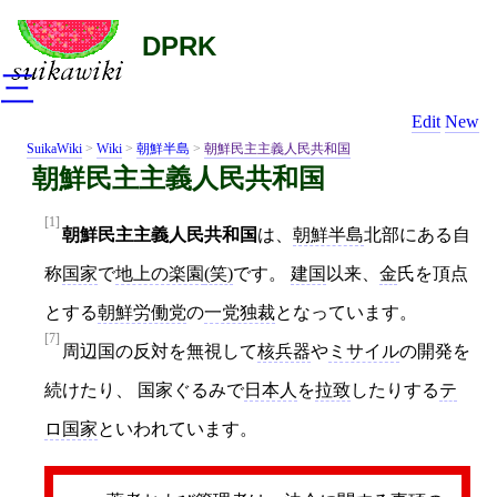
DPRK
三
Edit
New
SuikaWiki
>
Wiki
>
朝鮮半島
>
朝鮮民主主義人民共和国
朝鮮民主主義人民共和国
[1]
朝鮮民主主義人民共和国
は、
朝鮮半島
北部にある自
称
国家
で
地上の楽園
(笑)
です。
建国
以来、
金
氏を頂点
とする
朝鮮労働党
の
一党独裁
となっています。
[7]
周辺国の反対を無視して
核兵器
や
ミサイル
の開発を
続けたり、 国家ぐるみで
日本人
を
拉致
したりする
テ
ロ国家
といわれています。