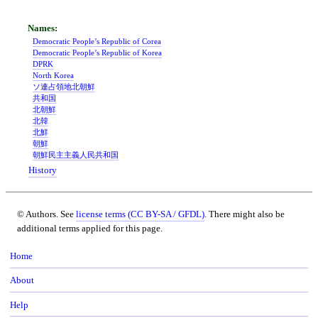
Democratic People’s Republic of Corea
Democratic People’s Republic of Korea
DPRK
North Korea
ソ連占領地北朝鮮
共和国
北朝鮮
北韓
北鮮
朝鮮
朝鮮民主主義人民共和国
History
© Authors. See
license terms (CC BY-SA / GFDL)
. There might also be
additional terms applied for this page.
Home
About
Help