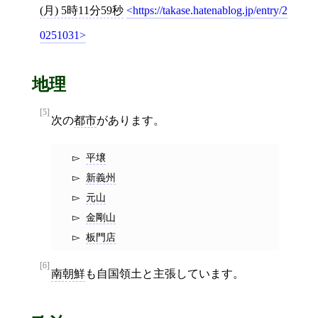
(月) 5時11分59秒
https://takase.hatenablog.jp/entry/2
0251031
地理
[5]
次の
都市
があります。
平壌
新義州
元山
金剛山
板門店
[6]
南朝鮮
も自国領土と主張しています。