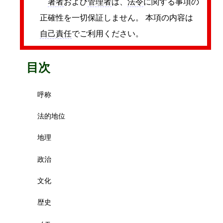
著者
および
管理者
は、
法令
に関する事項の
正確性を一切保証しません。 本項の内容は
自己責任
でご利用ください。
目次
呼称
法的地位
地理
政治
文化
歴史