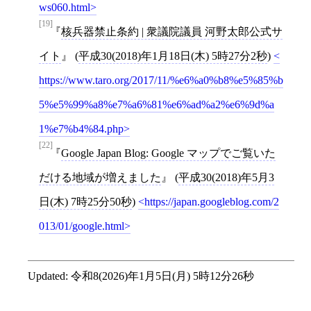
ws060.html
[19]
核兵器禁止条約 | 衆議院議員 河野太郎公式サ
イト
(
平成30(2018)年1月18日(木) 5時27分2秒
)
https://www.taro.org/2017/11/%e6%a0%b8%e5%85%b
5%e5%99%a8%e7%a6%81%e6%ad%a2%e6%9d%a
1%e7%b4%84.php
[22]
Google Japan Blog: Google マップでご覧いた
だける地域が増えました
(
平成30(2018)年5月3
日(木) 7時25分50秒
)
https://japan.googleblog.com/2
013/01/google.html
Updated:
令和8(2026)年1月5日(月) 5時12分26秒