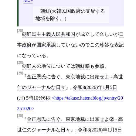
ML
朝鮮(大韓民国政府の支配する
地域を除く。)
[20]
朝鮮民主主義人民共和国
が成立して久しいが
日
本政府
が
国家承認
していないのでこの珍妙な表記
になっている。
[28]
朝鮮人
の地位については
朝鮮籍
も参照。
[29]
金正恩氏に告ぐ、東京地裁に出頭せよ - 高世
仁のジャーナルな日々
,
令和8(2026)年1月5日
(月) 5時10分6秒
https://takase.hatenablog.jp/entry/20
251020
[30]
金正恩氏に告ぐ、東京地裁に出頭せよ② - 高
世仁のジャーナルな日々
,
令和8(2026)年1月5日