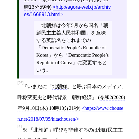
時13分59秒
)
http://agora-web.jp/archiv
es/1668913.html
北朝鮮は今年5月から国名「朝
鮮民主主義人民共和国」を意味
する英語名をこれまでの
「Democratic People’s Republic of
Korea」から「Democratic People’s
Republic of Corea」に変更すると
いう。
[26]
いまだに「
北朝鮮
」と呼ぶ日本のメディア、
呼称変更史と時代背景 – 朝鮮経済
(
令和2(2020)
年9月10日(木) 10時18分21秒
)
https://www.chouse
n.net/2018/07/05/kitachousen/
[4]
※ 「北朝鮮」呼びを非難するのは
朝鮮民主主