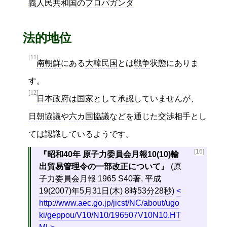
義人民共和国
の
プロパガンダ
法的地位
[11]
南朝鮮
にある
大韓民国
とは
戦争
状態にありま
す。
[12]
日本政府
は
国家
として
承認
していませんが、
日朝協議
や
六カ国協議
などを通じた交渉相手とし
ては認識しているようです。
[16]
昭和40年 原子力委員会月報10(10)輸
出貿易管理令の一部改正について
(
原
子力委員会月報 1965 S40
著,
平成
19(2007)年5月31日(木) 8時53分28秒
)
http://www.aec.go.jp/jicst/NC/about/ugo
ki/geppou/V10/N10/196507V10N10.HT