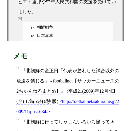
ビエト連邦
や
中華人民共和国
の支援を受けてい
ました。
[9]
朝鮮戦争
日本赤軍
メモ
[2]
北朝鮮の金正日「代表が勝利した試合以外の
放送を禁じる」 - footballnet【サッカーニュースの
2ちゃんねるまとめ】
(
平成21(2009)年12月4日
(金) 17時55分6秒
版)
http://footballnet.sakura.ne.jp/2
009/11/post-634/
[3]
北朝鮮に行ってしゃしんいろいろ撮ってき