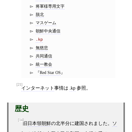
将軍様専用文字
脱北
マスゲーム
朝鮮中央通信
.kp
無慈悲
共同通信
統一教会
Red Star OS
[21]
インターネット
事情は
.kp
参照。
歴史
[14]
旧
日本領朝鮮
の北半分に建国されました。
ソ