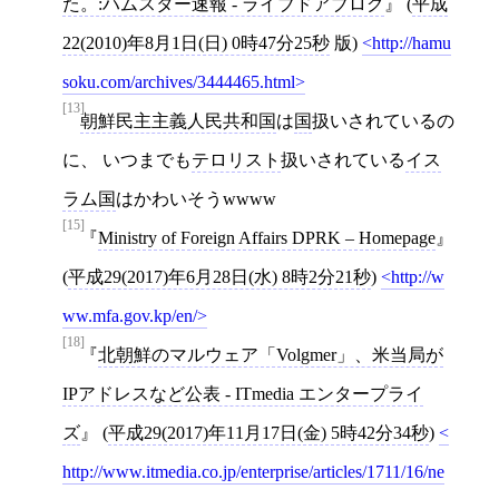
た。:ハムスター速報 - ライブドアブログ
(
平成
22(2010)年8月1日(日) 0時47分25秒
版)
http://hamu
soku.com/archives/3444465.html
[13]
朝鮮民主主義人民共和国
は
国
扱いされているの
に、 いつまでも
テロリスト
扱いされている
イス
ラム国
はかわいそうwwww
[15]
Ministry of Foreign Affairs DPRK – Homepage
(
平成29(2017)年6月28日(水) 8時2分21秒
)
http://w
ww.mfa.gov.kp/en/
[18]
北朝鮮のマルウェア「Volgmer」、米当局が
IPアドレスなど公表 - ITmedia エンタープライ
ズ
(
平成29(2017)年11月17日(金) 5時42分34秒
)
http://www.itmedia.co.jp/enterprise/articles/1711/16/ne