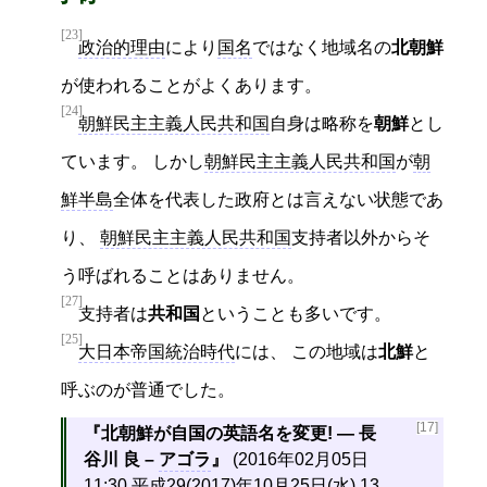
[23]
政治的理由
により
国名
ではなく地域名の
北朝鮮
が使われることがよくあります。
[24]
朝鮮民主主義人民共和国
自身は略称を
朝鮮
とし
ています。 しかし
朝鮮民主主義人民共和国
が
朝
鮮半島
全体を代表した政府とは言えない状態であ
り、
朝鮮民主主義人民共和国
支持者以外からそ
う呼ばれることはありません。
[27]
支持者は
共和国
ということも多いです。
[25]
大日本帝国統治時代
には、 この地域は
北鮮
と
呼ぶのが普通でした。
[17]
北朝鮮が自国の英語名を変更! — 長
谷川 良 –
アゴラ
(2016年02月05日
11:30
平成29(2017)年10月25日(水) 13