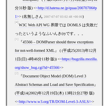
分31秒
版)
<
http://d.hatena.ne.jp/quaa/20070706#p
1
>
(
名無しさん
)
2007-07-07 03:02:48 +00:00
[4]
W3C
Web API WG
界隈では DOMLS は失敗だ
ったというようなふいんき(ryです。。。
[1]
45566 – DOMParser should throw exceptions
for not-well-formed XML
( (
平成25(2013)年12月
1日(日) 4時46分11秒
版))
<
https://bugzilla.mozilla.
org/show_bug.cgi?id=45566
>
[2]
Document Object Model (DOM) Level 3
Abstract Schemas and Load and Save Specification
(
平成14(2002)年12月19日(木) 13時21分27秒
版)
<
http://www.w3.org/TR/DOM-Level-3-ASLS/
>