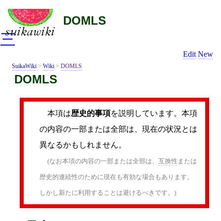
DOMLS
三
Edit
New
SuikaWiki
>
Wiki
>
DOMLS
DOMLS
本項は
歴史的事項
を説明しています。本項
の内容の一部または全部は、現在の状況とは
異なるかもしれません。
(なお本項の内容の一部または全部は、
互換性
または
歴史的連続性のために現在も有効な場合もあります。
しかし新たに利用することは避けるべきです。)