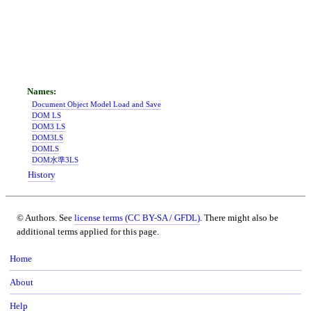
Document Object Model Load and Save
DOM LS
DOM3 LS
DOM3LS
DOMLS
DOM水準3LS
History
© Authors. See
license terms (CC BY-SA / GFDL)
. There might also be
additional terms applied for this page.
Home
About
Help