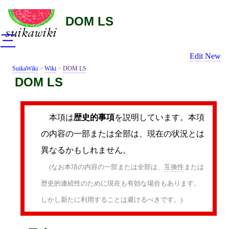
DOM LS
三
Edit
New
SuikaWiki
>
Wiki
>
DOM LS
DOM LS
本項は
歴史的事項
を説明しています。本項
の内容の一部または全部は、現在の状況とは
異なるかもしれません。
(なお本項の内容の一部または全部は、
互換性
または
歴史的連続性のために現在も有効な場合もあります。
しかし新たに利用することは避けるべきです。)