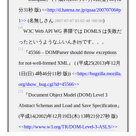
分31秒
版)
<
http://d.hatena.ne.jp/quaa/20070706#p
1
>
(
名無しさん
)
2007-07-07 03:02:48 +00:00
[4]
W3C
Web API WG
界隈では DOMLS は失敗だ
ったというようなふいんき(ryです。。。
[1]
45566 – DOMParser should throw exceptions
for not-well-formed XML
( (
平成25(2013)年12月
1日(日) 4時46分11秒
版))
<
https://bugzilla.mozilla.
org/show_bug.cgi?id=45566
>
[2]
Document Object Model (DOM) Level 3
Abstract Schemas and Load and Save Specification
(
平成14(2002)年12月19日(木) 13時21分27秒
版)
<
http://www.w3.org/TR/DOM-Level-3-ASLS/
>