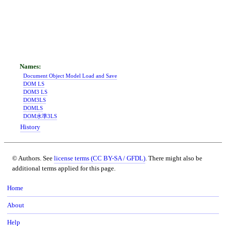
Document Object Model Load and Save
DOM LS
DOM3 LS
DOM3LS
DOMLS
DOM水準3LS
History
© Authors. See
license terms (CC BY-SA / GFDL)
. There might also be
additional terms applied for this page.
Home
About
Help