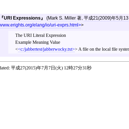
URI Expressions
(
Mark S. Miller
著,
平成21(2009)年5月1
www.erights.org/elang/io/uri-exprs.html
>
The URI Literal Expression
Example Meaning Value
<
c:/jabbertest/jabberwocky.txt
>
A file on the local file syste
ated:
平成27(2015)年7月7日(火) 12時27分31秒