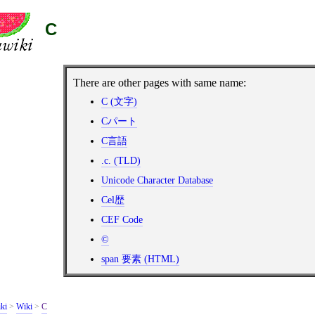
C
There are other pages with same name:
C (文字)
Cパート
C言語
.c. (TLD)
Unicode Character Database
Cel歴
CEF Code
©️
span 要素 (HTML)
ki
>
Wiki
>
C