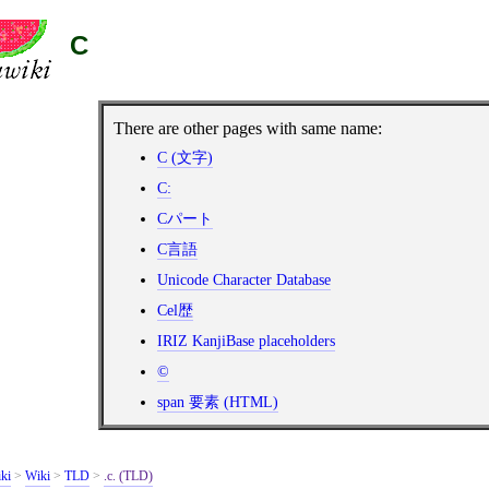
C
There are other pages with same name:
C (文字)
C:
Cパート
C言語
Unicode Character Database
Cel歴
IRIZ KanjiBase placeholders
©️
span 要素 (HTML)
ki
>
Wiki
>
TLD
>
.c. (TLD)