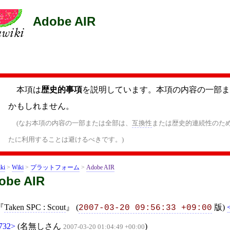
Adobe AIR
本項は
歴史的事項
を説明しています。本項の内容の一部ま
かもしれません。
(なお本項の内容の一部または全部は、
互換性
または歴史的連続性のた
たに利用することは避けるべきです。)
ki
>
Wiki
>
プラットフォーム
>
Adobe AIR
obe AIR
Taken SPC : Scout
(
版)
2007-03-20 09:56:33 +09:00
732
(
名無しさん
)
2007-03-20 01:04:49 +00:00