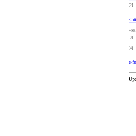
[2]
ht
+00
[3]
[4]
e-f
Upd