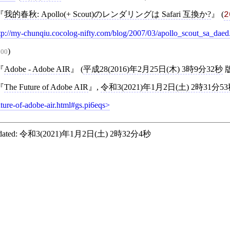
我的春秋: Apollo(+ Scout)のレンダリングは Safari 互換か?
(
2
tp://my-chunqiu.cocolog-nifty.com/blog/2007/03/apollo_scout_sa_daed
)
:00
Adobe - Adobe AIR
(
平成28(2016)年2月25日(木) 3時9分32秒
The Future of Adobe AIR
,
令和3(2021)年1月2日(土) 2時31分5
uture-of-adobe-air.html#gs.pi6eqs
ated:
令和3(2021)年1月2日(土) 2時32分4秒