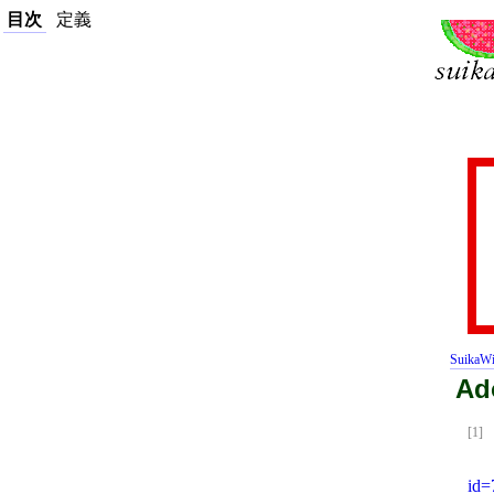
目次
定義
SuikaWi
Ad
[1]
id=