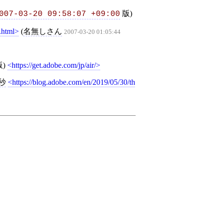
版)
007-03-20 09:58:07 +09:00
.html
(
名無しさん
2007-03-20 01:05:44
版)
https://get.adobe.com/jp/air/
3秒
https://blog.adobe.com/en/2019/05/30/th