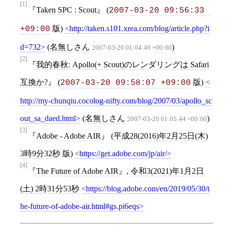
[1]
Taken SPC : Scout
(
2007-03-20 09:56:33 
版)
http://taken.s101.xrea.com/blog/article.php?i
+09:00
d=732
(
名無しさん
)
2007-03-20 01:04:49 +00:00
[2]
我的春秋: Apollo(+ Scout)のレンダリングは Safari
互換か?
(
版)
2007-03-20 09:58:07 +09:00
http://my-chunqiu.cocolog-nifty.com/blog/2007/03/apollo_sc
out_sa_daed.html
(
名無しさん
)
2007-03-20 01:05:44 +00:00
[3]
Adobe - Adobe AIR
(
平成28(2016)年2月25日(木)
3時9分32秒
版)
https://get.adobe.com/jp/air/
[4]
The Future of Adobe AIR
,
令和3(2021)年1月2日
(土) 2時31分53秒
https://blog.adobe.com/en/2019/05/30/t
he-future-of-adobe-air.html#gs.pi6eqs