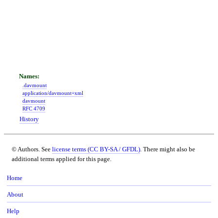
.davmount
application/davmount+xml
davmount
RFC 4709
History
© Authors. See
license terms (CC BY-SA / GFDL)
. There might also be
additional terms applied for this page.
Home
About
Help