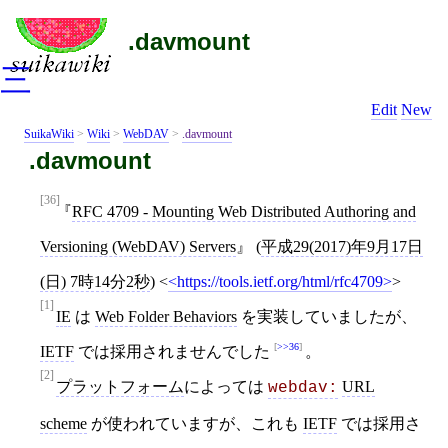
.davmount
三
Edit
New
SuikaWiki
>
Wiki
>
WebDAV
>
.davmount
.davmount
[36]
RFC 4709 - Mounting Web Distributed Authoring and
Versioning (WebDAV) Servers
(
平成29(2017)年9月17日
(日) 7時14分2秒
)
<
https://tools.ietf.org/html/rfc4709
>
[1]
IE
は
Web Folder Behaviors
を実装していましたが、
>>36
IETF
では採用されませんでした
。
[2]
プラットフォーム
によっては
URL
webdav:
scheme
が使われていますが、これも
IETF
では採用さ