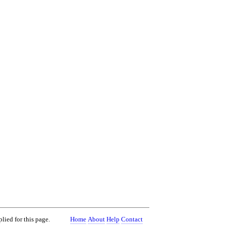
plied for this page.
Home
About
Help
Contact