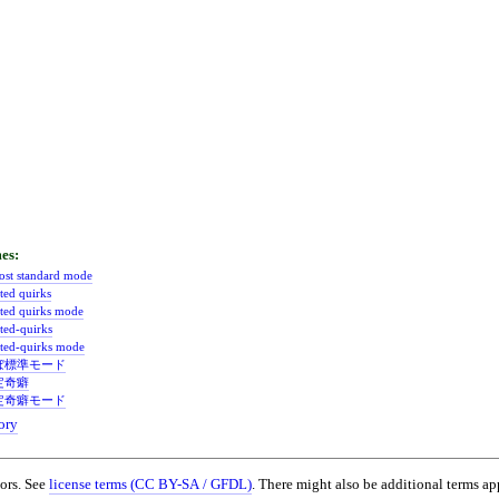
ost standard mode
ted quirks
ited quirks mode
ited-quirks
ited-quirks mode
ぼ標準モード
定奇癖
定奇癖モード
ory
© Authors. See
license terms (CC BY-SA / GFDL)
. There might also be additional terms ap