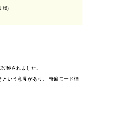
秒
版)
。
に改称されました。
きという意見があり、
奇癖モード標