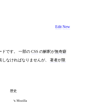
Edit
New
ードです。 一部の
CSS
の解釈が
無奇癖
装しなければなりませんが、
著者
が
限
歴史
Mozilla