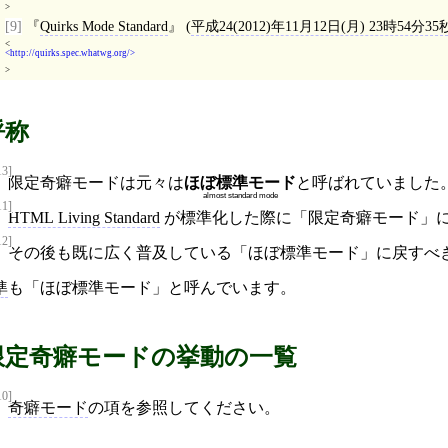
>
[9]
Quirks Mode Standard
(
平成24(2012)年11月12日(月) 23時54分35
<
http://quirks.spec.whatwg.org/
>
呼称
13]
限定奇癖モードは元々は
ほぼ標準モード
と呼ばれていました
almost standard mode
11]
HTML Living Standard
が標準化した際に「限定奇癖モード」
12]
その後も既に広く普及している「ほぼ標準モード」に戻すべ
準
も「ほぼ標準モード」と呼んでいます。
限定奇癖モードの挙動の一覧
10]
奇癖モード
の項を参照してください。