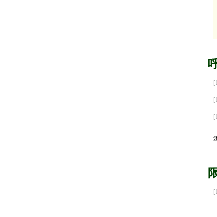
[
[
[
[