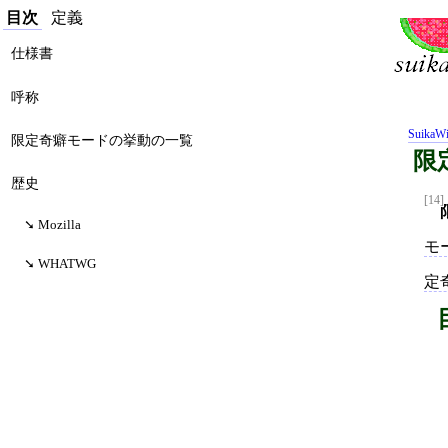
目次
定義
仕様書
呼称
SuikaWi
限定奇癖モードの挙動の一覧
限
歴史
[14]
Mozilla
モ
WHATWG
定