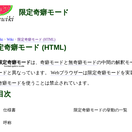
限定奇癖モード
ki
>
Wiki
>
限定奇癖モード (HTML)
定奇癖モード (HTML)
限定奇癖モード
は、
奇癖モード
と
無奇癖モード
の中間の解釈モ
limited-quikrs mode
ード
と異なっています。
Webブラウザー
は
限定奇癖モード
を実
奇癖モード
を使うことは禁止されています。
目次
仕様書
限定奇癖モードの挙動の一覧
呼称