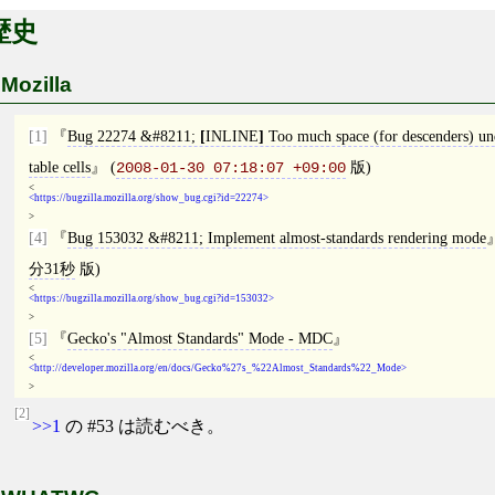
歴史
Mozilla
[1]
Bug 22274 &#8211;
[
INLINE
]
Too much space (for descenders) un
table cells
(
版)
2008-01-30 07:18:07 +09:00
<
https://bugzilla.mozilla.org/show_bug.cgi?id=22274
>
[4]
Bug 153032 &#8211; Implement almost-standards rendering mode
分31秒
版)
<
https://bugzilla.mozilla.org/show_bug.cgi?id=153032
>
[5]
Gecko's "Almost Standards" Mode - MDC
<
http://developer.mozilla.org/en/docs/Gecko%27s_%22Almost_Standards%22_Mode
>
[2]
>>1
の #53 は読むべき。