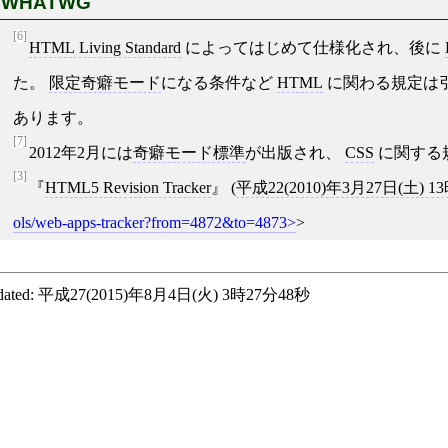
WHATWG
[6]
HTML Living Standard
によってはじめて仕様化され、後に
た。
限定奇癖モード
になる条件など
HTML
に関わる規定は
あります。
[7]
2012年2月には
奇癖モード標準
が出版され、
CSS
に関する
[3]
HTML5 Revision Tracker
(
平成22(2010)年3月27日(土) 1
ols/web-apps-tracker?from=4872&to=4873
>
ated:
平成27(2015)年8月4日(火) 3時27分48秒