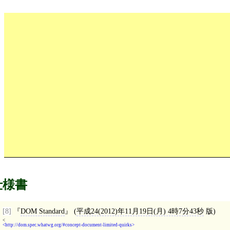
仕様書
[8]
DOM Standard
(
平成24(2012)年11月19日(月) 4時7分43秒
版)
<
http://dom.spec.whatwg.org/#concept-document-limited-quirks