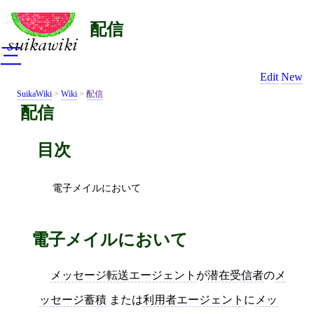
配信
三
Edit
New
SuikaWiki
>
Wiki
>
配信
配信
目次
電子メイルにおいて
電子メイルにおいて
メッセージ転送エージェント
が
潜在受信者
の
メ
ッセージ蓄積
または
利用者エージェント
に
メッ