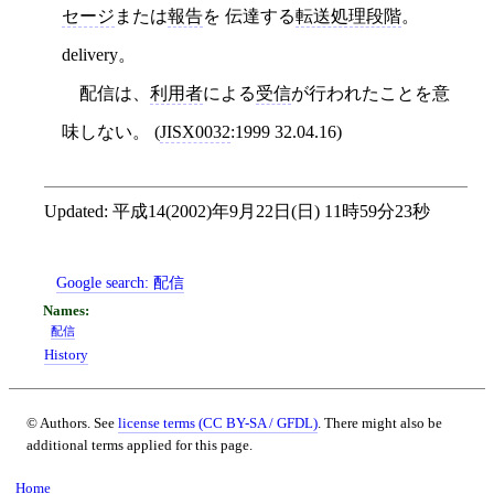
セージ
または
報告
を 伝達する
転送処理段階
。
delivery。
配信は、
利用者
による
受信
が行われたことを意
味しない。 (
JISX0032
:1999 32.04.16)
Updated:
平成14(2002)年9月22日(日) 11時59分23秒
Google search:
配信
配信
History
© Authors. See
license terms (CC BY-SA / GFDL)
. There might also be
additional terms applied for this page.
Home