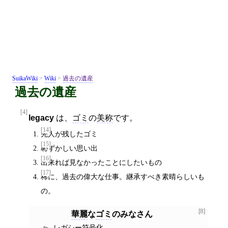
SuikaWiki
>
Wiki
>
過去の遺産
過去の遺産
[4]
legacy
は、
ゴミ
の
美称
です。
[14]
先人が残したゴミ
[15]
恥ずかしい思い出
[16]
出来れば見なかったことにしたいもの
[17]
稀に、過去の偉大な仕事。継承すべき素晴らしいも
の。
[8]
華麗
な
ゴミ
のみなさん
レガシー符号化