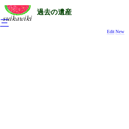
過去の遺産
三
Edit
New