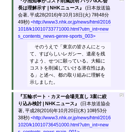
小池知事がコスト削減説明 バッハIOC会
長は理解示す | NHKニュース
(
日本放送協
会
著,
平成28(2016)年10月18日(火) 7時48分
49秒
)
http://www3.nhk.or.jp/news/html/2016
1018/k10010733771000.html?utm_int=new
s_contents_news-genre-sports_003
そのうえで「東京の皆さんにとっ
て、すばらしいレガシー、遺産を残
すよう、せつに願っている。大幅に
コストを削減していける潜在性はあ
る」と述べ、都の取り組みに理解を
示しました。
[2]
五輪ボート・カヌー会場見直し 3案に絞
り込み検討 | NHKニュース
(
日本放送協会
著,
平成28(2016)年10月20日(木) 10時53分
38秒
)
http://www3.nhk.or.jp/news/html/2016
1020/k10010736451000.html?utm_int=new
s_contents_news-main_001