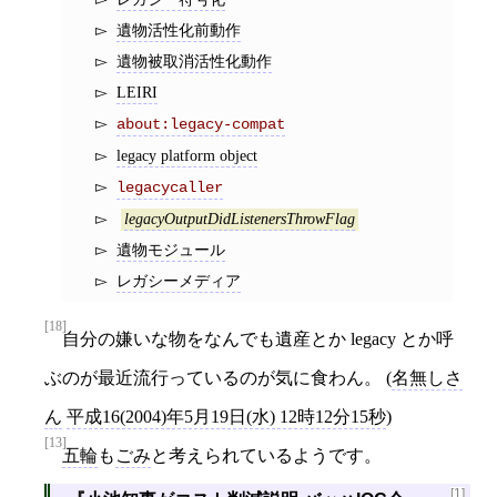
遺物活性化前動作
遺物被取消活性化動作
LEIRI
about:legacy-compat
legacy platform object
legacycaller
legacyOutputDidListenersThrowFlag
遺物モジュール
レガシーメディア
[18]
自分の嫌いな物をなんでも遺産とか legacy とか呼
ぶのが最近流行っているのが気に食わん。 (
名無しさ
ん
平成16(2004)年5月19日(水) 12時12分15秒
)
[13]
五輪
も
ごみ
と考えられているようです。
[1]