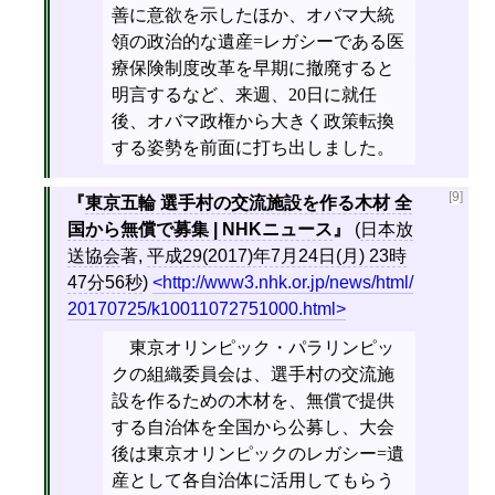
善に意欲を示したほか、オバマ大統
領の政治的な遺産=レガシーである医
療保険制度改革を早期に撤廃すると
明言するなど、来週、20日に就任
後、オバマ政権から大きく政策転換
する姿勢を前面に打ち出しました。
[9]
東京五輪 選手村の交流施設を作る木材 全
国から無償で募集 | NHKニュース
(
日本放
送協会
著,
平成29(2017)年7月24日(月) 23時
47分56秒
)
http://www3.nhk.or.jp/news/html/
20170725/k10011072751000.html
東京オリンピック・パラリンピッ
クの組織委員会は、選手村の交流施
設を作るための木材を、無償で提供
する自治体を全国から公募し、大会
後は東京オリンピックのレガシー=遺
産として各自治体に活用してもらう