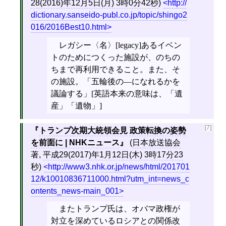
28(2016)年12月5日(月) 3時0分42秒
)
http://
dictionary.sanseido-publ.co.jp/topic/shingo2
016/2016Best10.html
レガシー〈名〉[legacy]あるイベン
トのためにつくった施設が、のちの
ちまで再利用できること。また、そ
の施設。「五輪後の―になれるかを
議論する」[英語本来の意味は、「遺
産」「遺物」]
[7]
トランプ次期大統領会見 政策転換の姿勢
を前面に | NHKニュース
(
日本放送協会
著,
平成29(2017)年1月12日(木) 3時17分23
秒
)
http://www3.nhk.or.jp/news/html/201701
12/k10010836711000.html?utm_int=news_c
ontents_news-main_001
またトランプ氏は、オバマ政権が
対立を深めているロシアとの関係改