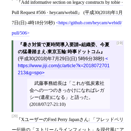
Add informative section on legacy constructs by tobie ·
Pull Request #506 · heycam/webidl
(
平成30(2018)年1月
7日(日) 4時18分59秒
)
https://github.com/heycam/webidl/
pull/506
[19]
暑さ対策で夏時間導入要請=組織委、今夏
の猛暑踏まえ-東京五輪:時事ドットコム
(
平成30(2018)年7月29日(日) 5時6分38秒
)
https://www.jiji.com/jc/article?k=2018072701
213&g=spo
武藤事務総長は「これが低炭素社
会への一つのきっかけになればレガ
シー(遺産)になる」と語った。
(2018/07/27-21:10)
[20]
XユーザーのFred Perry Japanさん: 「フレッドペリ
ー伝統の「ストリームラインフィット」を現代風にア