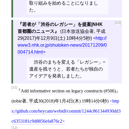
取り組みを始めることになりまし
た。
[10]
若者が「渋谷のレガシー」を提案|NHK
首都圏のニュース
(
日本放送協会
著,
平成
29(2017)年12月9日(土) 10時4分5秒
)
http://
www3.nhk.or.jp/shutoken-news/20171209/0
004714.html
渋谷のまちを変える「レガシー」=
遺産を残そうと、若者たちが独自の
アイデアを発表しました。
[11]
Add informative section on legacy constructs (#506)
(
tobie
著,
平成30(2018)年1月4日(木) 19時14分0秒
)
http
s://github.com/heycam/webidl/commit/1244c861344930dd3
c6353181c9d8856efa876c2
[12]