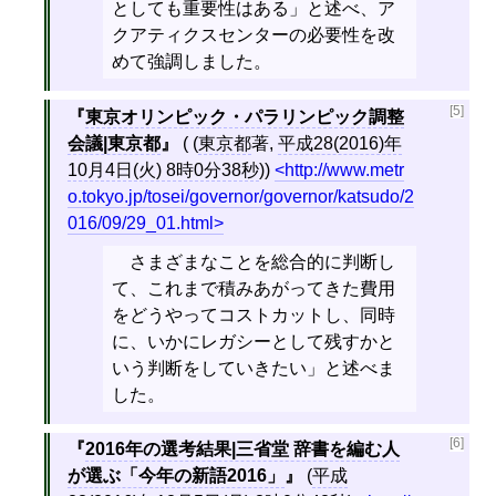
としても重要性はある」と述べ、ア
クアティクスセンターの必要性を改
めて強調しました。
[5]
東京オリンピック・パラリンピック調整
会議|東京都
( (
東京都
著,
平成28(2016)年
10月4日(火) 8時0分38秒
))
http://www.metr
o.tokyo.jp/tosei/governor/governor/katsudo/2
016/09/29_01.html
さまざまなことを総合的に判断し
て、これまで積みあがってきた費用
をどうやってコストカットし、同時
に、いかにレガシーとして残すかと
いう判断をしていきたい」と述べま
した。
[6]
2016年の選考結果|三省堂 辞書を編む人
が選ぶ「今年の新語2016」
(
平成