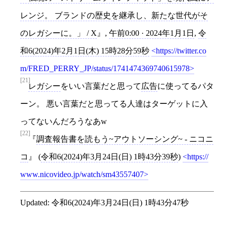
レンジ。 ブランドの歴史を継承し、新たな世代がそ
のレガシーに。」 / X
,
午前0:00 · 2024年1月1日
,
令
和6(2024)年2月1日(木) 15時28分59秒
https://twitter.co
m/FRED_PERRY_JP/status/1741474369740615978
[21]
レガシー
をいい言葉だと思って
広告
に使ってるパタ
ーン。 悪い言葉だと思ってる人達はターゲットに入
ってないんだろうなあw
[22]
調査報告書を読もう~アウトソーシング~ - ニコニ
コ
(
令和6(2024)年3月24日(日) 1時43分39秒
)
https://
www.nicovideo.jp/watch/sm43557407
Updated:
令和6(2024)年3月24日(日) 1時43分47秒