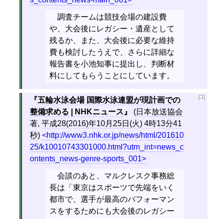
調査チームは競技会場の建設費
や、大会後にレガシー・遺産として
残るか、また、大会後に必要な維持
費も検討したうえで、さらに詳細な
報告書を小池知事に提出し、判断材
料にしてもらうことにしています。
[3]
五輪水泳会場 国際水泳連盟が現計画での
整備求める | NHKニュース
(
日本放送協会
著,
平成28(2016)年10月25日(火) 4時13分41
秒
)
http://www3.nhk.or.jp/news/html/201610
25/k10010743301000.html?utm_int=news_c
ontents_news-genre-sports_001
会談のあと、マルクレスク事務総
長は「東京はスポーツで先端をいく
都市で、選手が最高のパフォーマン
スをするためにも大会後のレガシー