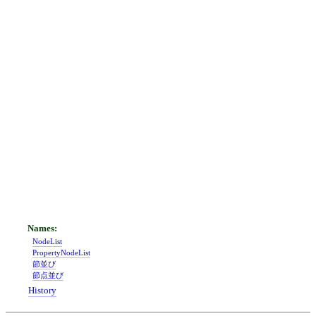
NodeList
PropertyNodeList
節並び
節点並び
History