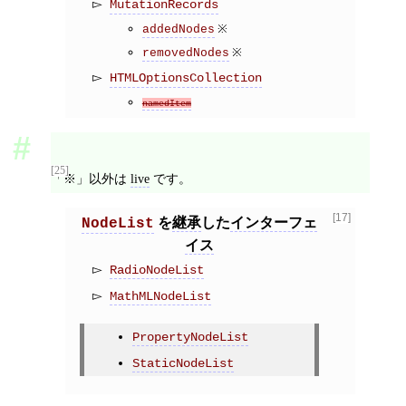
MutationRecords
※
addedNodes
※
removedNodes
HTMLOptionsCollection
namedItem
[25]
「※」以外は
live
です。
[17]
を
継承
した
インターフェ
NodeList
イス
RadioNodeList
MathMLNodeList
PropertyNodeList
StaticNodeList