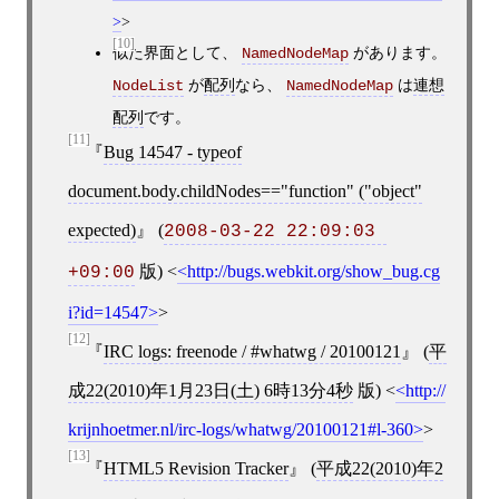
>
[10]
似た界面として、
があります。
NamedNodeMap
が
配列
なら、
は
連想
NodeList
NamedNodeMap
配列
です。
[11]
Bug 14547 - typeof
document.body.childNodes=="function" ("object"
expected)
(
2008-03-22 22:09:03 
版)
<
http://bugs.webkit.org/show_bug.cg
+09:00
i?id=14547
>
[12]
IRC logs: freenode / #whatwg / 20100121
(
平
成22(2010)年1月23日(土) 6時13分4秒
版)
<
http://
krijnhoetmer.nl/irc-logs/whatwg/20100121#l-360
>
[13]
HTML5 Revision Tracker
(
平成22(2010)年2