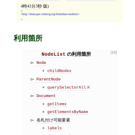
4時41分3秒
版)
<
http://dom.spec.whatwg.org/#interface-nodelist
>
利用箇所
[16]
の利用箇所
NodeList
Node
childNodes
ParentNode
※
querySelectorAll
Document
getItems
getElementsByName
名札付け可能要素
labels