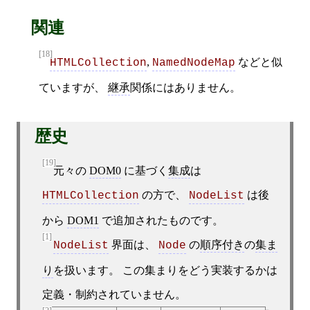
関連
[18]
,
などと似
HTMLCollection
NamedNodeMap
ていますが、
継承
関係にはありません。
歴史
[19]
元々の
DOM0
に基づく
集成
は
の方で、
は後
HTMLCollection
NodeList
から
DOM1
で追加されたものです。
[1]
界面は、
の
順序付き
の
集ま
NodeList
Node
り
を扱います。 この集まりをどう実装するかは
定義・制約されていません。