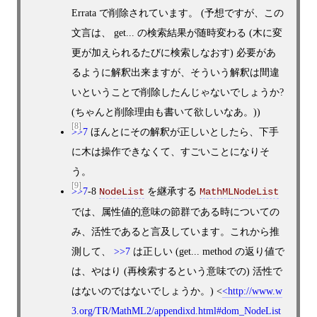
Errata で削除されています。 (予想ですが、この
文言は、 get... の検索結果が随時変わる (木に変
更が加えられるたびに検索しなおす) 必要があ
るように解釈出来ますが、そういう解釈は間違
いということで削除したんじゃないでしょうか?
(ちゃんと削除理由も書いて欲しいなあ。))
[8]
>>7
ほんとにその解釈が正しいとしたら、下手
に木は操作できなくて、すごいことになりそ
う。
[9]
>>7
-8
を継承する
NodeList
MathMLNodeList
では、属性値的意味の節群である時についての
み、活性であると言及しています。これから推
測して、
>>7
は正しい (get... method の返り値で
は、やはり (再検索するという意味での) 活性で
はないのではないでしょうか。)
<
http://www.w
3.org/TR/MathML2/appendixd.html#dom_NodeList