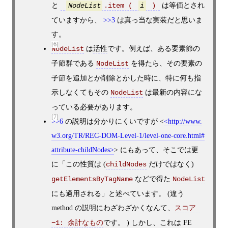
と
は等価とされ
.item ( 
 ) 
NodeList
i
ていますから、
>>3
は真っ当な実装だと思いま
す。
[6]
は
活性
です。例えば、ある要素節の
NodeList
子節群である
を得たら、その要素の
NodeList
子節を追加とか削除とかした時に、特に何も指
示しなくてもその
は最新の内容にな
NodeList
っている必要があります。
[7]
>>6
の説明は分かりにくいですが
<
http://www.
w3.org/TR/REC-DOM-Level-1/level-one-core.html#
attribute-childNodes
>
にもあって、そこでは更
に「この性質は (
だけではなく)
childNodes
などで得た
getElementsByTagName
NodeList
にも適用される」と述べています。 (違う
method の説明にわざわざかくなんて、
スコア 
です。 ) しかし、これは FE
−1: 余計なもの