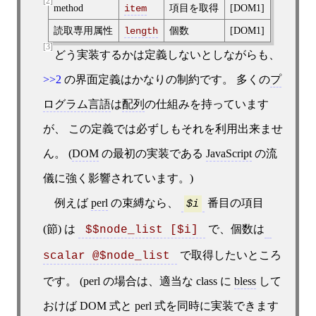
[2]
method
項目を取得
[DOM1]
item
読取専用属性
個数
[DOM1]
length
[3]
どう実装するかは定義しないとしながらも、
>>2
の界面定義はかなりの制約です。 多くの
プ
ログラム言語
は
配列
の仕組みを持っています
が、 この定義では必ずしもそれを利用出来ませ
ん。 (
DOM
の最初の実装である
JavaScript
の流
儀に強く影響されています。)
例えば
perl
の束縛なら、
番目の項目
$i
(節) は
で、個数は
 $$node_list [$i] 
で取得したいところ
scalar @$node_list 
です。 (perl の場合は、適当な class に
bless
して
おけば DOM 式と perl 式を同時に実装できます