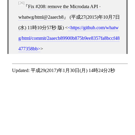
[26]
Fix #208: remove the Microdata API ·
whatwg/html@2aaecb8
(
平成27(2015)年10月7日
(水) 11時10分57秒
版)
<
https://github.com/whatw
g/html/commit/2aaecb89900b875b9ee8357fa8bccf48
477358bb
>
Updated:
平成29(2017)年1月30日(月) 14時24分2秒