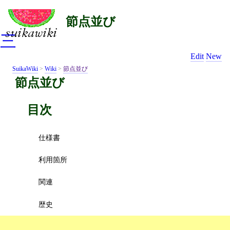
節点並び
三
Edit
New
SuikaWiki
>
Wiki
>
節点並び
節点並び
目次
仕様書
利用箇所
関連
歴史