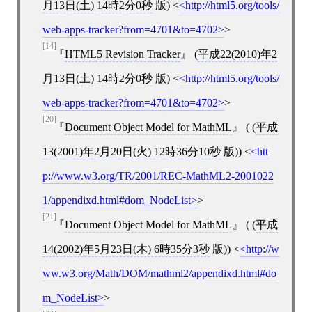
月13日(土) 14時2分0秒
版)
<
http://html5.org/tools/
web-apps-tracker?from=4701&to=4702
>
[14]
HTML5 Revision Tracker
(
平成22(2010)年2
月13日(土) 14時2分0秒
版)
<
http://html5.org/tools/
web-apps-tracker?from=4701&to=4702
>
[20]
Document Object Model for MathML
( (
平成
13(2001)年2月20日(火) 12時36分10秒
版))
<
htt
p://www.w3.org/TR/2001/REC-MathML2-2001022
1/appendixd.html#dom_NodeList
>
[21]
Document Object Model for MathML
( (
平成
14(2002)年5月23日(木) 6時35分3秒
版))
<
http://w
ww.w3.org/Math/DOM/mathml2/appendixd.html#do
m_NodeList
>