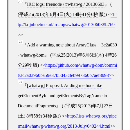
[22]
IRC logs: freenode / #whatwg / 20130603
(
(
平成25(2013)年6月4日(火) 14時41分6秒
版))
<
ht
tp://krijnhoetmer.nl/irc-logs/whatwg/20130603#l-769
>
[23]
Add a warning note about ArrayClass. · 3c2a039
· whatwg/dom
(
平成25(2013)年6月6日(木) 4時26
分29秒
版)
<
https://github.com/whatwg/dom/commi
t/3c2a03960ba59e87b5d43cfeb997860b7aef8b98
>
[24]
[
whatwg
]
Proposal: Adding methods like
getElementById and getElementsByTagName to
DocumentFragments
( (
平成25(2013)年7月27日
(土) 8時58分34秒
版))
<
http://lists.whatwg.org/pipe
rmail/whatwg-whatwg.org/2013-July/040244.html
>