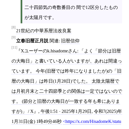
二十四節気の奇数番目の 間で12区分したもの
が太陽月です。
[8]
21世紀の中華系暦法改良案
[9]
立春旧暦正月説
関連:
旧暦信仰
[11]
Xユーザーのk.hisadomeさん: 「よく「節分は旧暦
の大晦日」と書いている人がいますが、あれは間違っ
ています。 今年(旧暦では昨年になりましたが)の「旧
暦の大晦日」は昨日(1月28日)でした。 太陰太陽暦で
は月初月末と二十四節季との関係は一定ではないので
す。 (節分と旧暦の大晦日が一致する年も希にありま
すが)」 / X
,
午後1:51 · 2025年1月29日
,
令和7(2025)年
1月31日(金) 1時49分46秒
https://x.com/HisadomeK/statu