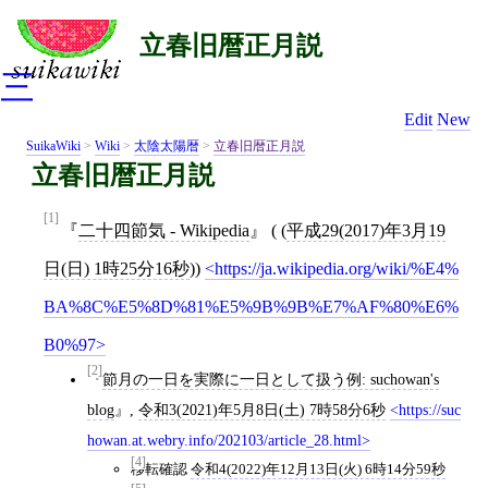
立春旧暦正月説
三
Edit
New
SuikaWiki
>
Wiki
>
太陰太陽暦
>
立春旧暦正月説
立春旧暦正月説
[1]
二十四節気 - Wikipedia
( (
平成29(2017)年3月19
日(日) 1時25分16秒
))
https://ja.wikipedia.org/wiki/%E4%
BA%8C%E5%8D%81%E5%9B%9B%E7%AF%80%E6%
B0%97
[2]
節月の一日を実際に一日として扱う例: suchowan's
blog
,
令和3(2021)年5月8日(土) 7時58分6秒
https://suc
howan.at.webry.info/202103/article_28.html
[4]
移転確認
令和4(2022)年12月13日(火) 6時14分59秒