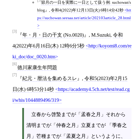
[5]
節月の一日を実際に一日として扱う例: suchowan's
blog
,
令和4(2022)年12月13日(火) 6時14分42秒
htt
ps://suchowan.seesaa.net/article/202103article_28.html
[3]
年・月・日の干支 (No.0020)
,
M.Suzuki
,
令和
4(2022)年6月16日(木) 12時6分5秒
http://koyomi8.com/re
ki_doc/doc_0020.htm
[6]
徳川家康生年問題
[7]
紀元・暦法を集めるスレ
,
令和5(2023)年2月15
日(水) 6時53分14秒
https://academy4.5ch.net/test/read.cg
i/whis/1044889496/319
立春から啓蟄までが「孟春之月」それから
清明までが「仲春之月」立夏までが 「季春之
月」芒種までが「孟夏之月」というように、