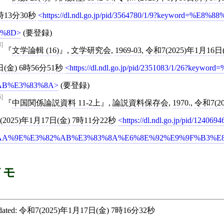
時13分30秒
https://dl.ndl.go.jp/pid/3564780/1/9?keyword
0%8D
(要登録)
3]
文学論輯 (16)
,
文学研究会
,
1969-03
,
令和7(2025)年1月16日
日(金) 6時56分51秒
https://dl.ndl.go.jp/pid/2351083/1/26?
AB%E3%83%8A
(要登録)
6]
中国関係論説資料 11-2上
,
論説資料保存会
,
1970.
,
令和7(2
7(2025)年1月17日(金) 7時11分22秒
https://dl.ndl.go.jp/pid/12
AA%9E%E3%82%AB%E3%83%8A%E6%8E%92%E9%9F%B3%E
メモ
ated:
令和7(2025)年1月17日(金) 7時16分32秒