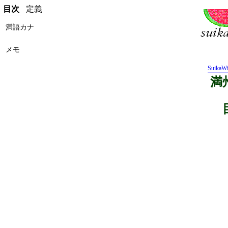
目次
定義
満語カナ
メモ
SuikaWi
満