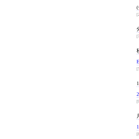
[
[
[
[
[