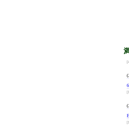
[
[
[