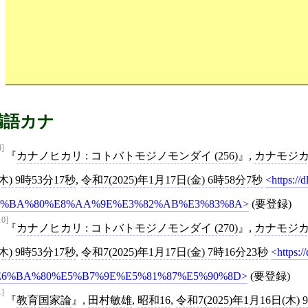
満語カナ
4]
カナノヒカリ : コトバトモジノモンダイ (256)
,
カナモジ
(木) 9時53分17秒
,
令和7(2025)年1月17日(金) 6時58分7秒
https:/
6%BA%80%E8%AA%9E%E3%82%AB%E3%83%8A
(要登録)
10]
カナノヒカリ : コトバトモジノモンダイ (270)
,
カナモジ
(木) 9時53分17秒
,
令和7(2025)年1月17日(金) 7時16分23秒
https:
E6%BA%80%E5%B7%9E%E5%81%87%E5%90%8D
(要登録)
1]
教育国家論
,
田村敏雄
,
昭和16
,
令和7(2025)年1月16日(木) 