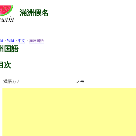
滿洲假名
ki
>
Wiki
>
中文
>
満州国語
州国語
目次
満語カナ
メモ