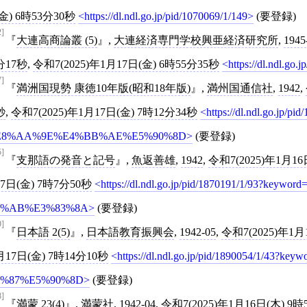
(金) 6時53分30秒
https://dl.ndl.go.jp/pid/1070069/1/149
(要登録)
2]
大連高商論叢 (5)
,
大連経済専門学校興亜経済研究所
,
1945
分17秒
,
令和7(2025)年1月17日(金) 6時55分35秒
https://dl.ndl.go.
7]
満洲国現勢 康徳10年版(昭和18年版)
,
満州国通信社
,
1942
,
秒
,
令和7(2025)年1月17日(金) 7時12分34秒
https://dl.ndl.go.jp
E8%AA%9E%E4%BB%AE%E5%90%8D
(要登録)
5]
支那語の発音と記号
,
魚返善雄
,
1942
,
令和7(2025)年1月16
17日(金) 7時7分50秒
https://dl.ndl.go.jp/pid/1870191/1/93
2%AB%E3%83%8A
(要登録)
9]
日本語 2(5)
,
日本語教育振興会
,
1942-05
,
令和7(2025)年1月
月17日(金) 7時14分10秒
https://dl.ndl.go.jp/pid/1890054/1/
1%87%E5%90%8D
(要登録)
8]
満蒙 23(4)
,
満蒙社
,
1942-04
,
令和7(2025)年1月16日(木) 9時