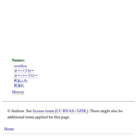
overflow
オーバフロー
オーバーフロー
桁あふれ
桁溢れ
History
© Authors. See
license terms (CC BY-SA / GFDL)
. There might also be
additional terms applied for this page.
Home