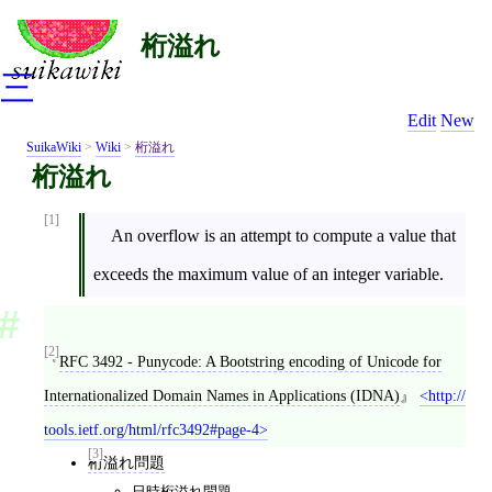
桁溢れ
三
Edit
New
SuikaWiki
>
Wiki
>
桁溢れ
桁溢れ
[1]
An overflow is an attempt to compute a value that
exceeds the maximum value of an integer variable.
[2]
RFC 3492 - Punycode: A Bootstring encoding of Unicode for
Internationalized Domain Names in Applications (IDNA)
http://
tools.ietf.org/html/rfc3492#page-4
[3]
桁溢れ問題
日時桁溢れ問題