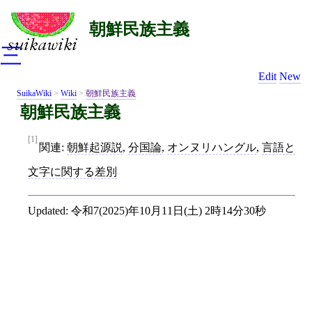
朝鮮民族主義
三
Edit
New
SuikaWiki
>
Wiki
>
朝鮮民族主義
朝鮮民族主義
[1]
関連:
朝鮮起源説
,
分国論
,
オンヌリハングル
,
言語と
文字に関する差別
Updated:
令和7(2025)年10月11日(土) 2時14分30秒