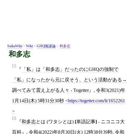
SuikaWiki
>
Wiki
>
GHQ陰謀論
>
和多志
和多志
[1]
「私」は「和多志」だったのにGHQの強制で
「私」になったから元に戻そう、という活動がある→
調べてみて震え上がる人々 - Togetter
,
令和3(2021)年
1月14日(木) 5時31分30秒
https://togetter.com/li/1652261
[2]
和多志
とは (ワタシとは)
[
単語記事
]
- ニコニコ大
百科
,
令和4(2022)年8月30日(火) 12時38分39秒
,
令和