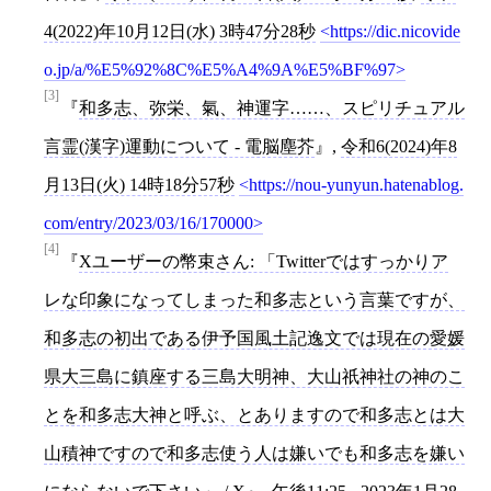
4(2022)年10月12日(水) 3時47分28秒
https://dic.nicovide
o.jp/a/%E5%92%8C%E5%A4%9A%E5%BF%97
[3]
和多志、弥栄、氣、神運字……、スピリチュアル
言霊(漢字)運動について - 電脳塵芥
,
令和6(2024)年8
月13日(火) 14時18分57秒
https://nou-yunyun.hatenablog.
com/entry/2023/03/16/170000
[4]
Xユーザーの幣束さん: 「Twitterではすっかりア
レな印象になってしまった和多志という言葉ですが、
和多志の初出である伊予国風土記逸文では現在の愛媛
県大三島に鎮座する三島大明神、大山祇神社の神のこ
とを和多志大神と呼ぶ、とありますので和多志とは大
山積神ですので和多志使う人は嫌いでも和多志を嫌い