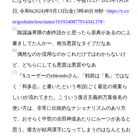
にならないで下さい」 / X
,
午後11:25 · 2023年1月28
日
,
令和6(2024)年9月13日(金) 5時46分38秒
https://x.co
m/goshuinchou/status/1619340877914341378
[5]
陰謀論界隈の創作語かと思ったら原典があるのに上
書きしてたんかー、相当悪質なタイプだなあ
[6]
偶然なのか流用なのかこれだけではわからないけ
ど、どちらにしても悪質は悪質やなあ
[7]
Xユーザーのyhkondoさん: 「戦前は「私」ではな
く「和多志」と書いたという奇説(ごく最近の発案ら
しい)が流れてきた。こういう復古主義的万葉仮名の
使い方は、非常に伝統的なナショナリズムのあり方
で、おそらく中世の吉田神道あたりにルーツがあると
思う。復古が結局漢字になってしまうのはなんともお