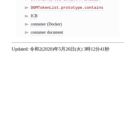
DOMTokenList.prototype.contains
ICB
container (Docker)
container document
Updated:
令和2(2020)年5月26日(火) 3時12分41秒