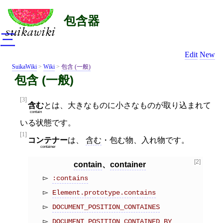
包含器
三
Edit
New
SuikaWiki
>
Wiki
>
包含 (一般)
包含 (一般)
[3]
含む
とは、大きなものに小さなものが取り込まれて
contain
いる状態です。
[1]
コンテナー
は、
含む
・包む物、入れ物です。
container
[2]
contain
、
container
:contains
Element.prototype.contains
DOCUMENT_POSITION_CONTAINES
DOCUMENT_POSITION_CONTAINED_BY