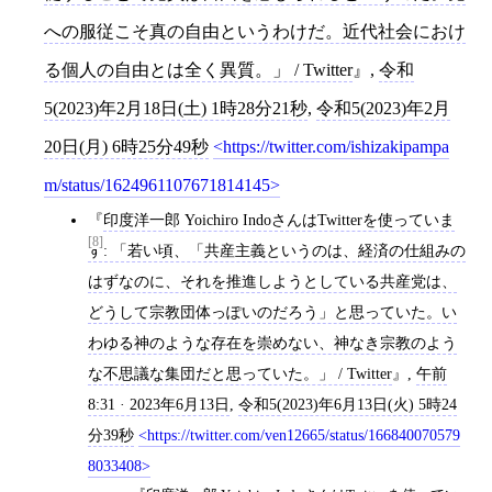
への服従こそ真の自由というわけだ。近代社会におけ
る個人の自由とは全く異質。」 / Twitter
,
令和
5(2023)年2月18日(土) 1時28分21秒
,
令和5(2023)年2月
20日(月) 6時25分49秒
https://twitter.com/ishizakipampa
m/status/1624961107671814145
印度洋一郎 Yoichiro IndoさんはTwitterを使っていま
[8]
す: 「若い頃、「共産主義というのは、経済の仕組みの
はずなのに、それを推進しようとしている共産党は、
どうして宗教団体っぽいのだろう」と思っていた。い
わゆる神のような存在を崇めない、神なき宗教のよう
な不思議な集団だと思っていた。」 / Twitter
,
午前
8:31 · 2023年6月13日
,
令和5(2023)年6月13日(火) 5時24
分39秒
https://twitter.com/ven12665/status/166840070579
8033408