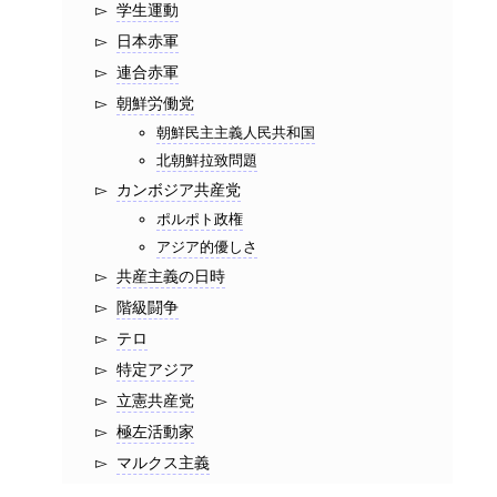
学生運動
日本赤軍
連合赤軍
朝鮮労働党
朝鮮民主主義人民共和国
北朝鮮拉致問題
カンボジア共産党
ポルポト政権
アジア的優しさ
共産主義の日時
階級闘争
テロ
特定アジア
立憲共産党
極左活動家
マルクス主義