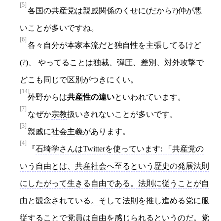
[5]
各国の
共産党
は親戚関係のくせに(だから?)仲が悪
いことが多いですね。
[6]
各々自分が本家本流だと独自性を主張してるけど
(?)、 やってることは独裁、弾圧、差別、対外攻撃で
どこも同じで区別がつきにくい。
[14]
外野からは
共産性の違い
といわれています。
[7]
なぜか
宗教
扱いされないことが多いです。
[3]
親戚に
社会主義
があります。
[4]
石埼学さんはTwitterを使っています: 「共産党の
いう自由とは、共産社会へ至るという歴史の発展法則
にしたがって生きる自由である。法則に従うことが自
由と観念されている。そして法則を推し進める党に服
従することで党員は自由を感じられるというのだ。党