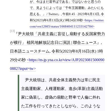
が、今はまだ道半ばである」ではないかと思うの
で、見ようによっては「千年王国運動」みたいにも
思える。」 / Twitter
,
午前8:45 · 2023年6月13日
,
令
和5(2023)年6月13日(火) 5時24分39秒
https://twitter.
com/ven12665/status/1668404111233142784
[13]
尹大統領「共産主義に盲従し扇動する反国家勢力
が横行」 植民地解放記念日に演説 | 聯合ニュース
,
日本語ニュースチーム
,
令和5(2023)年8月16日(水) 1時
29分45秒
https://m-jp.yna.co.kr/view/AJP2023081500090
0882?input=tw
尹大統領は、共産全体主義勢力は常に民主
主義運動家、人権運動家、進歩(革新)主義活動
家に偽装し、虚偽の扇動と野卑で人倫に外れ
た工作を行ってきたとしながら、このような