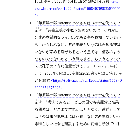
13日
,
令和5(2023)年6月13日(火) 5時24分39秒
http
s://twitter.com/ven12665/status/166840209035877171
2
印度洋一郎 Yoichiro IndoさんはTwitterを使ってい
[11]
ます: 「共産主義が宗教を認めないのは、それが自
分達の本質的なライバルである事を察知しているか
ら、かもしれない。共産主義というのは崇める神は
いないが崇める道があるという点では、儒教のよう
なものではないかという気もする。ちょうどマルク
スは孔子のような位置づけで。」 / Twitter
,
午前
8:40 · 2023年6月13日
,
令和5(2023)年6月13日(火) 5時
24分39秒
https://twitter.com/ven12665/status/166840
3022651875328
印度洋一郎 Yoichiro IndoさんはTwitterを使ってい
[12]
ます: 「考えてみると、どこの国でも共産党と名乗
る団体は、どこまで本気かはともなく、建前として
は「今は未だ地球上には存在しない共産主義という
素晴らしい社会を建設するために前進し続けている