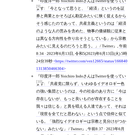
印度洋一郎 Yoichiro IndoさんはTwitterを使ってい
[9]
ます: 「今となって思うと、「経済」というのを証
券と商業とかそろばん勘定みたいに狭く捉えるから
そう感じたのであって、共産主義というのは「経済
のような人の営みを含めた、物事の価値観に従来と
は異なる方向性を作り出そうとしている」から宗教
みたいに見えるのだろうと思う。」 / Twitter
,
午前
8:34 · 2023年6月13日
,
令和5(2023)年6月13日(火) 5時
24分39秒
https://twitter.com/ven12665/status/166840
1313850466304
印度洋一郎 Yoichiro IndoさんはTwitterを使ってい
[10]
ます: 「共産党に限らず、いわゆるイデオロギー色
の強い集団というのは、今の社会のあり方に「今は
存在しないが、もっと良いものが存在することを
我々は信じる」と異を唱える人達であって、それは
「現世を全てだと思わない」という点で信仰と似て
いる。「強烈なイデオロギーは宗教と見分けがつか
ない」みたいな」 / Twitter
,
午前8:37 · 2023年6月