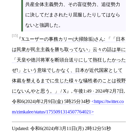
共産全体主義勢力、その盲従勢力、追従勢力
に決してだまされたり屈服したりしてはなら
ないと強調した。
[15]
Xユーザーの事務カリー(大掃除垢)さん: 「「日本
は民衆が民主主義を勝ち取ってない」云々の話は単に
「天皇や徳川将軍を断頭台送りにして熱狂したかった
ぜ!」という意味でしかなく、日本が近代国家として
体裁を整えるまでに生じた様々な犠牲者のことは視野
にないんやと思う。」 / X
,
午後1:49 · 2024年2月7日
,
令和6(2024)年2月9日(金) 5時25分34秒
https://twitter.co
m/zimkalee/status/1755091314507764021
Updated:
令和6(2024)年3月11日(月) 2時12分51秒