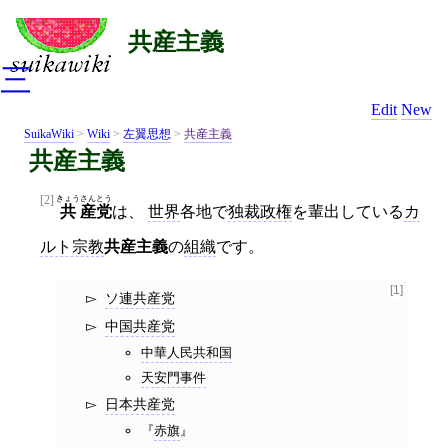
共産主義
三
Edit
New
SuikaWiki
>
Wiki
>
左翼思想
>
共産主義
共産主義
[2]
きょう
さん
とう
共
産
党
は、
世界
各地で
独裁政権
を輩出している
カ
ルト宗教
共産主義
の
組織
です。
[1]
ソ連共産党
中国共産党
中華人民共和国
天安門事件
日本共産党
赤旗