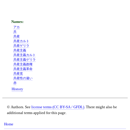
アカ
共
共産
共産カルト
共産ゲリラ
共産主義
共産主義カルト
共産主義ゲリラ
共産主義政権
共産主義革命
共産党
共産性の違い
赤
History
© Authors. See
license terms (CC BY-SA / GFDL)
. There might also be
additional terms applied for this page.
Home