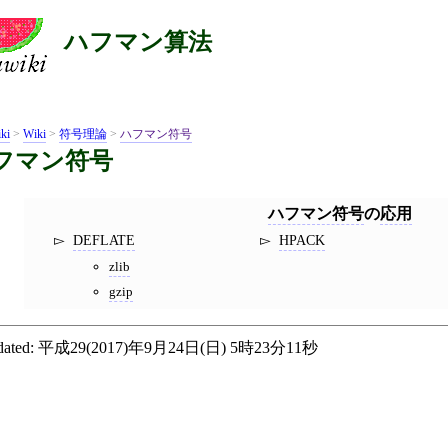
ハフマン算法
ki
>
Wiki
>
符号理論
>
ハフマン符号
フマン符号
ハフマン符号
の
応用
DEFLATE
HPACK
zlib
gzip
ated:
平成29(2017)年9月24日(日) 5時23分11秒