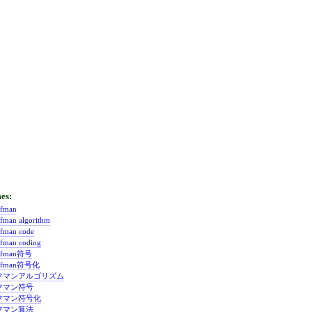
fman
fman algorithm
fman code
fman coding
ffman符号
ffman符号化
フマンアルゴリズム
フマン符号
フマン符号化
フマン算法