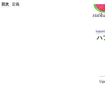
目次
定義
SuikaWi
ハ
Upd