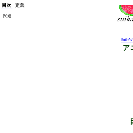
目次
定義
関連
SuikaWi
ア