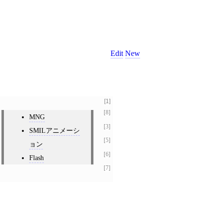
Edit
New
[1]
[8]
MNG
[2]
[3]
SMILアニメーシ
[4]
[5]
ョン
[6]
Flash
[7]