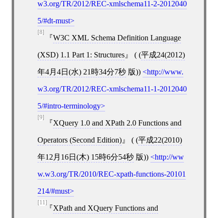
w3.org/TR/2012/REC-xmlschema11-2-2012040
5/#dt-must
[8]
W3C XML Schema Definition Language
(XSD) 1.1 Part 1: Structures
( (
平成24(2012)
年4月4日(水) 21時34分7秒
版))
http://www.
w3.org/TR/2012/REC-xmlschema11-1-2012040
5/#intro-terminology
[9]
XQuery 1.0 and XPath 2.0 Functions and
Operators (Second Edition)
( (
平成22(2010)
年12月16日(木) 15時6分54秒
版))
http://ww
w.w3.org/TR/2010/REC-xpath-functions-20101
214/#must
[11]
XPath and XQuery Functions and