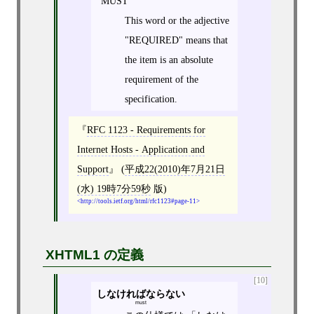
"MUST"
This word or the adjective
"REQUIRED" means that
the item is an absolute
requirement of the
specification.
RFC 1123 - Requirements for
Internet Hosts - Application and
Support
(
平成22(2010)年7月21日
(水) 19時7分59秒
版)
http://tools.ietf.org/html/rfc1123#page-11
XHTML1 の定義
[10]
しなければならない
must