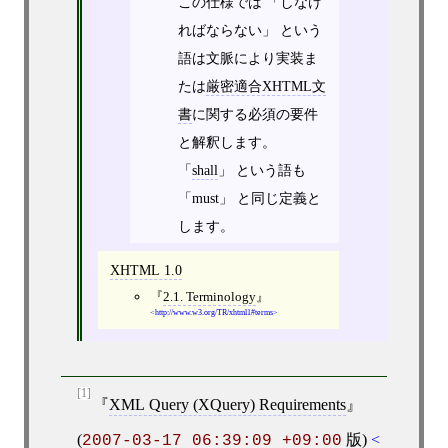
この仕様では
しなけ
ればならない
という
語は文脈により実装ま
たは
厳密適合XHTML文
書
に関する必須の要件
と解釈します。
shall
という語も
must
と同じ定義と
します。
XHTML 1.0
2.1. Terminology
http://www.w3.org/TR/xhtml1#terms
[1]
XML Query (XQuery) Requirements
(
版)
2007-03-17 06:39:09 +09:00