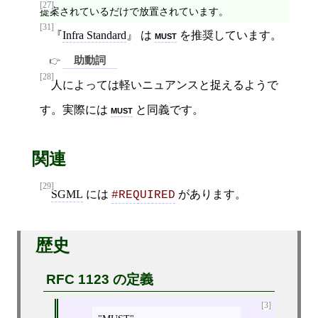
[27]
提案されているだけで放置されています。
[31]
Infra Standard
は
must
を推奨しています。
助動詞
[28]
人によっては軽いニュアンスと捉えるようで
す。実際には
must
と同義です。
関連
[29]
SGML
には
があります。
#REQUIRED
歴史
RFC 1123 の定義
[3]