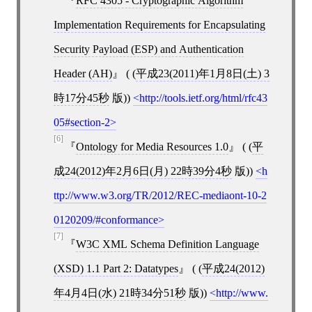
RFC 4305 - Cryptographic Algorithm
Implementation Requirements for Encapsulating
Security Payload (ESP) and Authentication
Header (AH)
( (
平成23(2011)年1月8日(土) 3
時17分45秒
版))
http://tools.ietf.org/html/rfc43
05#section-2
[6]
Ontology for Media Resources 1.0
( (
平
成24(2012)年2月6日(月) 22時39分4秒
版))
h
ttp://www.w3.org/TR/2012/REC-mediaont-10-2
0120209/#conformance
[7]
W3C XML Schema Definition Language
(XSD) 1.1 Part 2: Datatypes
( (
平成24(2012)
年4月4日(水) 21時34分51秒
版))
http://www.