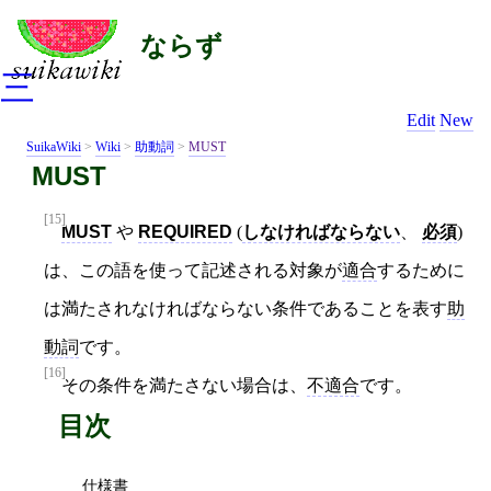
ならず
三
Edit
New
SuikaWiki
>
Wiki
>
助動詞
>
MUST
MUST
[15]
MUST
や
REQUIRED
(
しなければならない
、
必須
)
は、この語を使って記述される対象が
適合
するために
は満たされなければならない条件であることを表す
助
動詞
です。
[16]
その条件を満たさない場合は、
不適合
です。
目次
仕様書