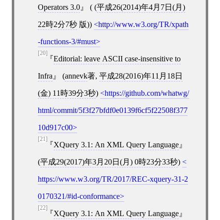
Operators 3.0
( (
平成26(2014)年4月7日(月)
22時2分7秒
版))
http://www.w3.org/TR/xpath
-functions-3/#must
[20]
Editorial: leave ASCII case-insensitive to
Infra
(
annevk
著,
平成28(2016)年11月18日
(金) 11時39分3秒
)
https://github.com/whatwg/
html/commit/5f3f27bfdf0e0139f6cf5f22508f377
10d917c00
[21]
XQuery 3.1: An XML Query Language
(
平成29(2017)年3月20日(月) 0時23分33秒
)
https://www.w3.org/TR/2017/REC-xquery-31-2
0170321/#id-conformance
[22]
XQuery 3.1: An XML Query Language