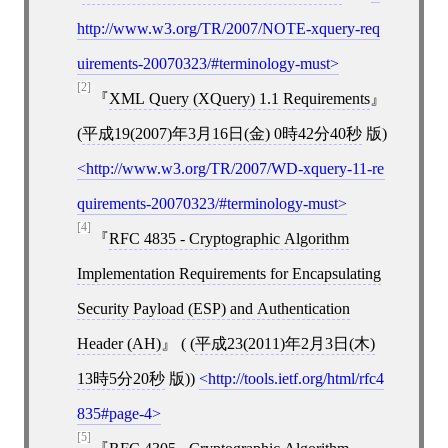
http://www.w3.org/TR/2007/NOTE-xquery-req
uirements-20070323/#terminology-must
[2]
XML Query (XQuery) 1.1 Requirements
(
平成19(2007)年3月16日(金) 0時42分40秒
版)
http://www.w3.org/TR/2007/WD-xquery-11-re
quirements-20070323/#terminology-must
[4]
RFC 4835 - Cryptographic Algorithm
Implementation Requirements for Encapsulating
Security Payload (ESP) and Authentication
Header (AH)
( (
平成23(2011)年2月3日(木)
13時5分20秒
版))
http://tools.ietf.org/html/rfc4
835#page-4
[5]