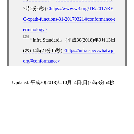
7時2分6秒
)
https://www.w3.org/TR/2017/RE
C-xpath-functions-31-20170321/#conformance-t
erminology
[26]
Infra Standard
(
平成30(2018)年9月13日
(木) 14時21分15秒
)
https://infra.spec.whatwg.
org/#conformance
Updated:
平成30(2018)年10月14日(日) 6時3分54秒