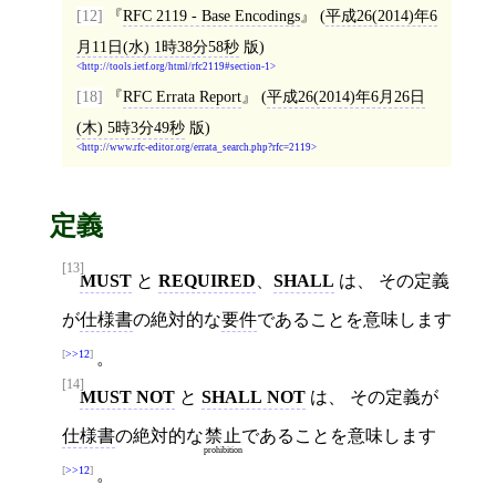
[12]
RFC 2119 - Base Encodings
(
平成26(2014)年6
月11日(水) 1時38分58秒
版)
http://tools.ietf.org/html/rfc2119#section-1
[18]
RFC Errata Report
(
平成26(2014)年6月26日
(木) 5時3分49秒
版)
http://www.rfc-editor.org/errata_search.php?rfc=2119
定義
[13]
MUST
と
REQUIRED
、
SHALL
は、 その定義
が
仕様書
の絶対的な
要件
であることを意味します
>>12
。
[14]
MUST NOT
と
SHALL NOT
は、 その定義が
仕様書
の絶対的な
禁止
であることを意味します
prohibition
>>12
。