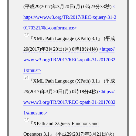
(
平成29(2017)年3月20日(月) 0時23分33秒
)
https://www.w3.org/TR/2017/REC-xquery-31-2
0170321/#id-conformance
[23]
XML Path Language (XPath) 3.1
(
平成
29(2017)年3月20日(月) 0時18分4秒
)
https://
www.w3.org/TR/2017/REC-xpath-31-2017032
1/#must
[24]
XML Path Language (XPath) 3.1
(
平成
29(2017)年3月20日(月) 0時18分4秒
)
https://
www.w3.org/TR/2017/REC-xpath-31-2017032
1/#mustnot
[25]
XPath and XQuery Functions and
Operators 3.1
(
平成29(2017)年3月21日(火)