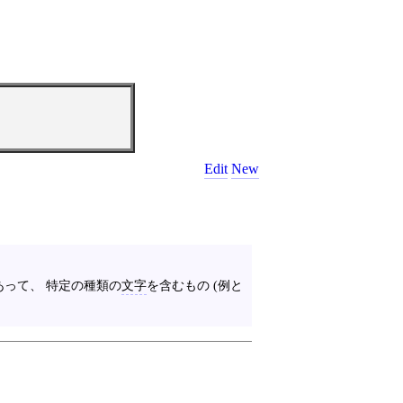
Edit
New
あって、 特定の種類の
文字
を含むもの (例と