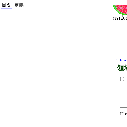
目次
定義
SuikaWi
領
[1]
Upd