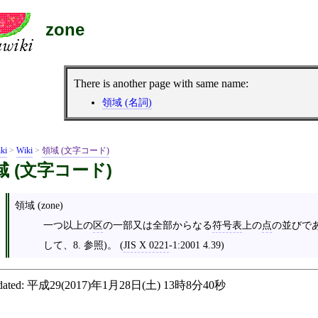
zone
There is another page with same name:
領域 (名詞)
ki
>
Wiki
>
領域 (文字コード)
域 (文字コード)
領域 (zone)
一つ以上の
区
の一部又は全部からなる
符号表
上の
点
の並びで
して、8. 参照)。 (
JIS X 0221
‐1:2001 4.39)
ated:
平成29(2017)年1月28日(土) 13時8分40秒