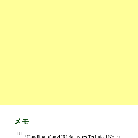
メモ
[1]
Handling of anyURI datatypes Technical Note