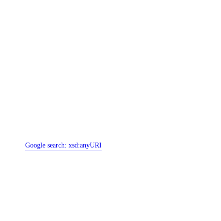
Google search:
xsd:anyURI