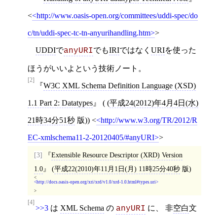
<
http://www.oasis-open.org/committees/uddi-spec/do
c/tn/uddi-spec-tc-tn-anyurihandling.htm
>
UDDI
で
でも
IRI
ではなく
URI
を使った
anyURI
ほうがいいよという技術ノート。
[2]
W3C XML Schema Definition Language (XSD)
1.1 Part 2: Datatypes
( (
平成24(2012)年4月4日(水)
21時34分51秒
版))
<
http://www.w3.org/TR/2012/R
EC-xmlschema11-2-20120405/#anyURI
>
[3]
Extensible Resource Descriptor (XRD) Version
1.0
(
平成22(2010)年11月1日(月) 11時25分40秒
版)
<
http://docs.oasis-open.org/xri/xrd/v1.0/xrd-1.0.html#types.uri
>
[4]
>>3
は
XML Schema
の
に、 非
空白
文
anyURI