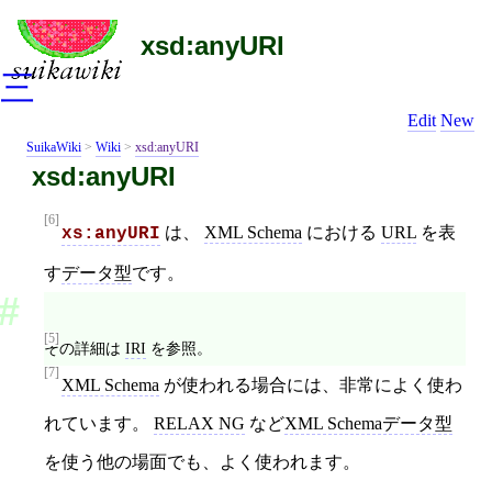
xsd:anyURI
三
Edit
New
SuikaWiki
>
Wiki
>
xsd:anyURI
xsd:anyURI
[6]
は、
XML Schema
における
URL
を表
xs:anyURI
す
データ型
です。
[5]
その詳細は
IRI
を参照。
[7]
XML Schema
が使われる場合には、非常によく使わ
れています。
RELAX NG
など
XML Schemaデータ型
を使う他の場面でも、よく使われます。