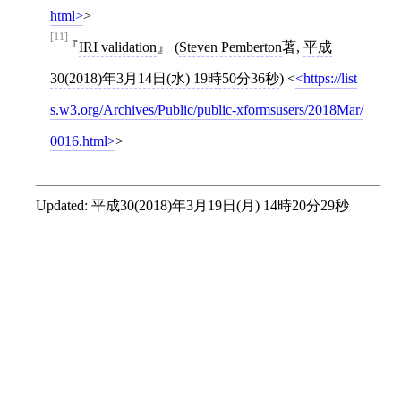
html
>
[11]
IRI validation
(
Steven Pemberton
著,
平成
30(2018)年3月14日(水) 19時50分36秒
)
<
https://list
s.w3.org/Archives/Public/public-xformsusers/2018Mar/
0016.html
>
Updated:
平成30(2018)年3月19日(月) 14時20分29秒