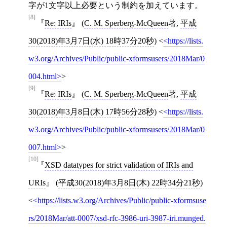
字が1文字以上必要という制約を加えています。
[8]
Re: IRIs
(
C. M. Sperberg-McQueen
著,
平成
30(2018)年3月7日(水) 18時37分20秒
)
<
https://lists.
w3.org/Archives/Public/public-xformsusers/2018Mar/0
004.html
>
[9]
Re: IRIs
(
C. M. Sperberg-McQueen
著,
平成
30(2018)年3月8日(木) 17時56分28秒
)
<
https://lists.
w3.org/Archives/Public/public-xformsusers/2018Mar/0
007.html
>
[10]
XSD datatypes for strict validation of IRIs and
URIs
(
平成30(2018)年3月8日(木) 22時34分21秒
)
<
https://lists.w3.org/Archives/Public/public-xformsuse
rs/2018Mar/att-0007/xsd-rfc-3986-uri-3987-iri.munged.